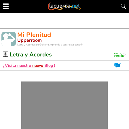
Mi Plenitud
Upperroom
Letra y Acordes de Guitarra. Aprende a tocar esta canción
Letra y Acordes
¡ Visita nuestro
nuevo
Blog !