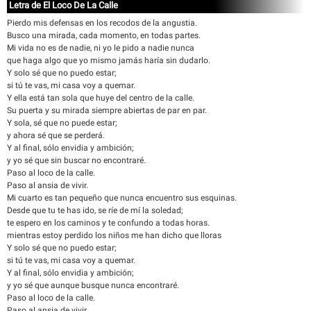
Letra de El Loco De La Calle
Pierdo mis defensas en los recodos de la angustia.
Busco una mirada, cada momento, en todas partes.
Mi vida no es de nadie, ni yo le pido a nadie nunca
que haga algo que yo mismo jamás haría sin dudarlo.
Y solo sé que no puedo estar;
si tú te vas, mi casa voy a quemar.
Y ella está tan sola que huye del centro de la calle.
Su puerta y su mirada siempre abiertas de par en par.
Y sola, sé que no puede estar;
y ahora sé que se perderá.
Y al final, sólo envidia y ambición;
y yo sé que sin buscar no encontraré.
Paso al loco de la calle.
Paso al ansia de vivir.
Mi cuarto es tan pequeño que nunca encuentro sus esquinas.
Desde que tu te has ido, se ríe de mí la soledad;
te espero en los caminos y te confundo a todas horas.
mientras estoy perdido los niños me han dicho que lloras
Y solo sé que no puedo estar;
si tú te vas, mi casa voy a quemar.
Y al final, sólo envidia y ambición;
y yo sé que aunque busque nunca encontraré.
Paso al loco de la calle.
Paso al ansia de vivir.