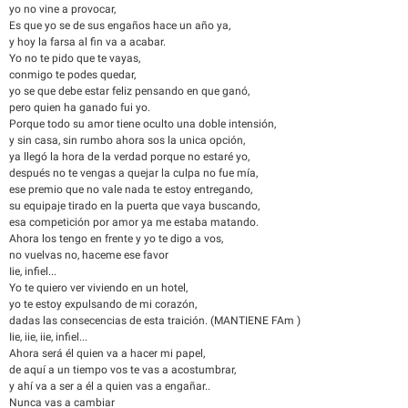
yo no vine a provocar,
Es que yo se de sus engaños hace un año ya,
y hoy la farsa al fin va a acabar.
Yo no te pido que te vayas,
conmigo te podes quedar,
yo se que debe estar feliz pensando en que ganó,
pero quien ha ganado fui yo.
Porque todo su amor tiene oculto una doble intensión,
y sin casa, sin rumbo ahora sos la unica opción,
ya llegó la hora de la verdad porque no estaré yo,
después no te vengas a quejar la culpa no fue mía,
ese premio que no vale nada te estoy entregando,
su equipaje tirado en la puerta que vaya buscando,
esa competición por amor ya me estaba matando.
Ahora los tengo en frente y yo te digo a vos,
no vuelvas no, haceme ese favor
Iie, infiel...
Yo te quiero ver viviendo en un hotel,
yo te estoy expulsando de mi corazón,
dadas las consecencias de esta traición. (MANTIENE FAm )
Iie, iie, iie, infiel...
Ahora será él quien va a hacer mi papel,
de aquí a un tiempo vos te vas a acostumbrar,
y ahí va a ser a él a quien vas a engañar..
Nunca vas a cambiar