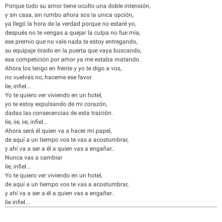
Porque todo su amor tiene oculto una doble intensión,
y sin casa, sin rumbo ahora sos la unica opción,
ya llegó la hora de la verdad porque no estaré yo,
después no te vengas a quejar la culpa no fue mía,
ese premio que no vale nada te estoy entregando,
su equipaje tirado en la puerta que vaya buscando,
esa competición por amor ya me estaba matando.
Ahora los tengo en frente y yo te digo a vos,
no vuelvas no, haceme ese favor
Iie, infiel...
Yo te quiero ver viviendo en un hotel,
yo te estoy expulsando de mi corazón,
dadas las consecencias de esta traición.
Iie, iie, iie, infiel...
Ahora será él quien va a hacer mi papel,
de aquí a un tiempo vos te vas a acostumbrar,
y ahí va a ser a él a quien vas a engañar..
Nunca vas a cambiar
Iie, infiel...
Yo te quiero ver viviendo en un hotel,
de aquí a un tiempo vos te vas a acostumbrar,
y ahí va a ser a él a quien vas a engañar..
Iie infiel...