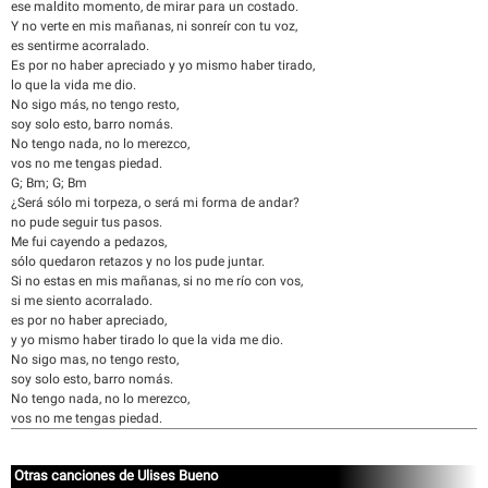
ese maldito momento, de mirar para un costado.
Y no verte en mis mañanas, ni sonreír con tu voz,
es sentirme acorralado.
Es por no haber apreciado y yo mismo haber tirado,
lo que la vida me dio.
No sigo más, no tengo resto,
soy solo esto, barro nomás.
No tengo nada, no lo merezco,
vos no me tengas piedad.
G; Bm; G; Bm
¿Será sólo mi torpeza, o será mi forma de andar?
no pude seguir tus pasos.
Me fui cayendo a pedazos,
sólo quedaron retazos y no los pude juntar.
Si no estas en mis mañanas, si no me río con vos,
si me siento acorralado.
es por no haber apreciado,
y yo mismo haber tirado lo que la vida me dio.
No sigo mas, no tengo resto,
soy solo esto, barro nomás.
No tengo nada, no lo merezco,
vos no me tengas piedad.
Otras canciones de Ulises Bueno