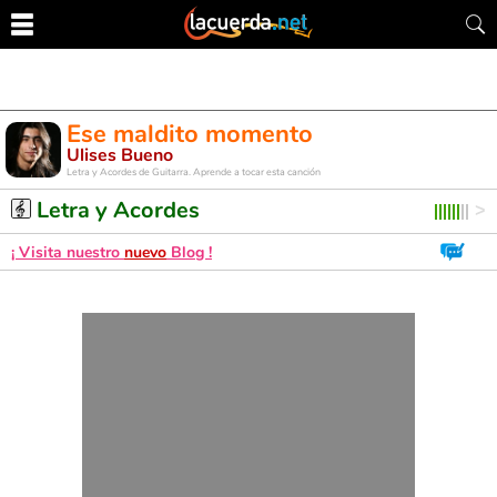
Ese maldito momento
Ulises Bueno
Letra y Acordes de Guitarra. Aprende a tocar esta canción
Letra y Acordes
¡ Visita nuestro
nuevo
Blog !