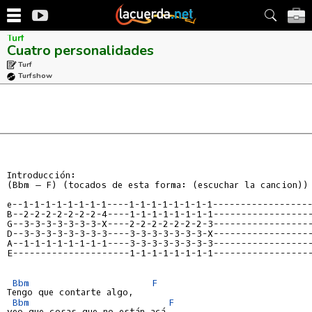
Turf
Cuatro personalidades
Turf
Turfshow
Introducción:

(Bbm – F) (tocados de esta forma: (escuchar la cancion))

e--1-1-1-1-1-1-1-1----1-1-1-1-1-1-1-1-----------------
B--2-2-2-2-2-2-2-4----1-1-1-1-1-1-1-1-----------------
G--3-3-3-3-3-3-3-X----2-2-2-2-2-2-2-3-----------------
D--3-3-3-3-3-3-3-3----3-3-3-3-3-3-3-X-----------------
A--1-1-1-1-1-1-1-1----3-3-3-3-3-3-3-3-----------------
E---------------------1-1-1-1-1-1-1-1-----------------
Bbm
F
Tengo que contarte algo,

Bbm
F
veo que cosas que no están acá
