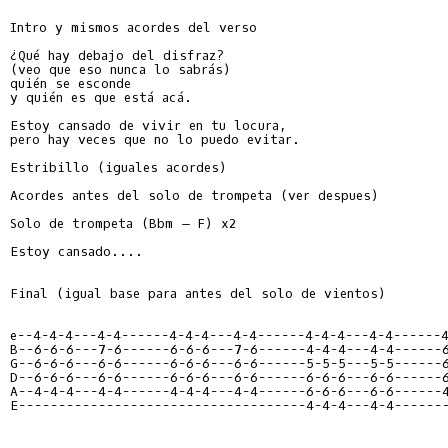
Intro y mismos acordes del verso

¿Qué hay debajo del disfraz?

(veo que eso nunca lo sabrás)

quién se esconde

y quién es que está acá.

Estoy cansado de vivir en tu locura,

pero hay veces que no lo puedo evitar.

Estribillo (iguales acordes)

Acordes antes del solo de trompeta (ver despues)

Solo de trompeta (Bbm – F) x2

Estoy cansado....

Final (igual base para antes del solo de vientos)

e--4-4-4---4-4------4-4-4---4-4------4-4-4---4-4------
B--6-6-6---7-6------6-6-6---7-6------4-4-4---4-4------
G--6-6-6---6-6------6-6-6---6-6------5-5-5---5-5------
D--6-6-6---6-6------6-6-6---6-6------6-6-6---6-6------
A--4-4-4---4-4------4-4-4---4-4------6-6-6---6-6------
E------------------------------------4-4-4---4-4------