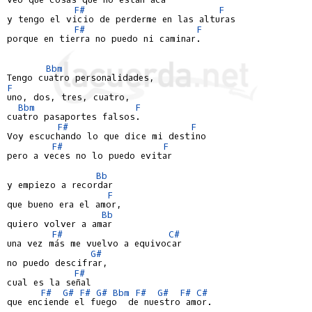
F#
F
y tengo el vicio de perderme en las alturas

F#
F
porque en tierra no puedo ni caminar.

Bbm
F
uno, dos, tres, cuatro,

Bbm
F
cuatro pasaportes falsos.

F#
F
Voy escuchando lo que dice mi destino

F#
F
pero a veces no lo puedo evitar

Bb
y empiezo a recordar

F
que bueno era el amor,

Bb
quiero volver a amar

F#
C#
una vez más me vuelvo a equivocar

G#
no puedo descifrar,

F#
cual es la señal

F#
G#
F#
G#
Bbm
F#
G#
F#
C#
que enciende el fuego  de nuestro amor.
