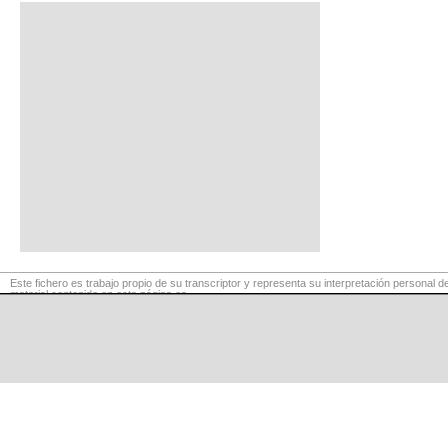
Este fichero es trabajo propio de su transcriptor y representa su interpretación personal de
material contenido en esta página es
para exclusivo uso privado, por lo que se prohibe su reproducción o retransmisión, así c
fines comerciales.
©
LaCuerda
.net
·
·
·
aviso legal
privacidad
contacto