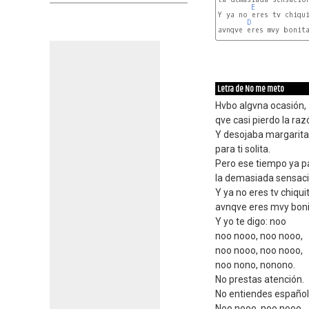
E
Y ya no eres tv chiqui
D
avnqve eres mvy bonita
Letra de No me meto
Hvbo algvna ocasión,
qve casi pierdo la raz
Y desojaba margarita
para ti solita.
Pero ese tiempo ya p
la demasiada sensaci
Y ya no eres tv chiqui
avnqve eres mvy boni
Y yo te digo: noo
noo nooo, noo nooo,
noo nooo, noo nooo,
noo nono, nonono.
No prestas atención.
No entiendes español
Noo nooo, noo nooo,