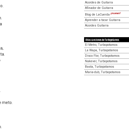
Acordes de Guitarra
o.
Afinador de Guitarra
¡nuevo!
Blog de LaCuerda
n.
Aprender a tocar Guitarra
ta
Acordes Guitarra
Otras canciones de Turbopotamos
El Metro, Turbopotamos
ta,
La Wapa, Turbopotamos
ta.
Disco Flor, Turbopotamos
o
Nakever, Turbopotamos
Basta, Turbopotamos
Maria-dub, Turbopotamos
.
e meto.
o.