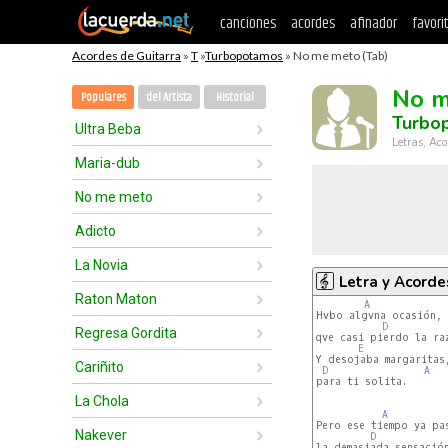
canciones
acordes
afinador
favori
Acordes de Guitarra
»
T
»
Turbopotamos
» No me meto (Tab)
No m
Populares
del Artista
Historial
Turbo
Ultra Beba
Letras, Aco
Maria-dub
No me meto
Adicto
La Novia
Letra y Acorde
Raton Maton
A
Hvbo algvna ocasión,

D
Regresa Gordita
qve casi pierdo la raz
E
Y desojaba margaritas,
Cariñito
D
A
para ti solita.

La Chola
A
Pero ese tiempo ya pas
Nakever
D
la demasiada sensación