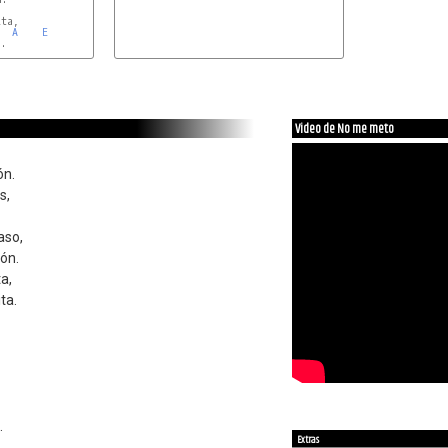
ta,

A
E
.

Video de No me meto
ón.
s,
aso,
ón.
ta,
ta.
.
Extras