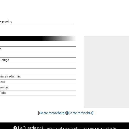
me meto
es
a pulga
 mía y nada más
hová
sencia
Toda
[No me meto chords]
[No me meto cifra]
©
LaCuerda
.net
·
·
·
·
·
·
aviso legal
privacidad
es
en
pt
contacto