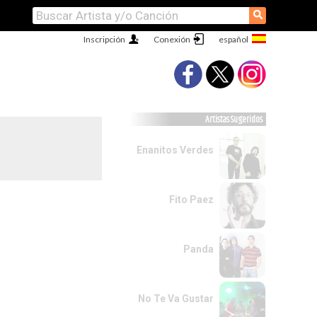
⚲
Inscripción
Conexión
Artistas Sugeridos
Enanitos Verdes
Fito Paez
Panda
No Te Va Gustar