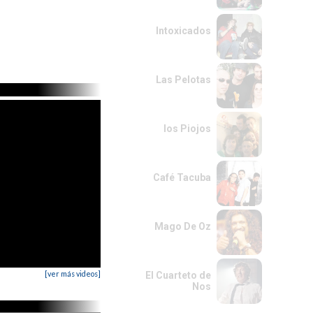
Intoxicados
Las Pelotas
los Piojos
Café Tacuba
Mago De Oz
[ver más videos]
El Cuarteto de
Nos