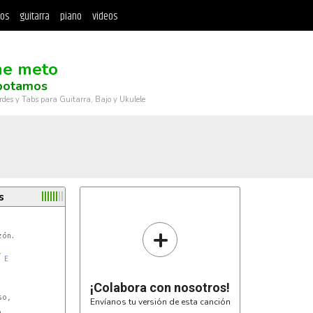
tos
guitarra
piano
videos
e meto
potamos
rdes y Tabs para Guitarra, Bajo y Ukulele
s
+
ón.



E
¡Colabora con nosotros!
o,

Envíanos tu versión de esta canción
.
