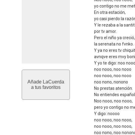
yo contigo no me met
En otra estación,
yo casi pierdo la razó
Y le rezaba a la santi
por tv amor.
Pero el niño ya creció,
la serenata no fvnko.
Y ya no eres tv chiqui
avnqve eres mvy boni
Y yo te digo: noo noo
noo nooo, noo nooo
noo nooo, noo nooo
Añade LaCuerda
noo nono, nonono
a tus favoritos
No prestas atención.
No entiendes español
Noo nooo, noo nooo,
pero yo contigo no m
Y digo: noooo
noo nooo, noo nooo,
noo nooo, noo nooo,
noo nono, noo nonon