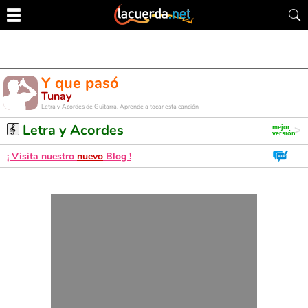
Y que pasó
Tunay
Letra y Acordes de Guitarra. Aprende a tocar esta canción
Letra y Acordes
¡ Visita nuestro
nuevo
Blog !