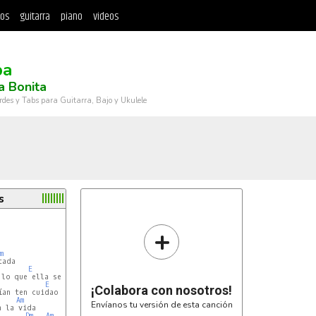
tos
guitarra
piano
videos
pa
a Bonita
rdes y Tabs para Guitarra, Bajo y Ukulele
s
+
m
E
Am
lo que ella se fumaba

E
Am
¡Colabora con nosotros!
ían ten cuidao por dónde andas

Am
Envíanos tu versión de esta canción
 la vida

Dm
Am
E
Am