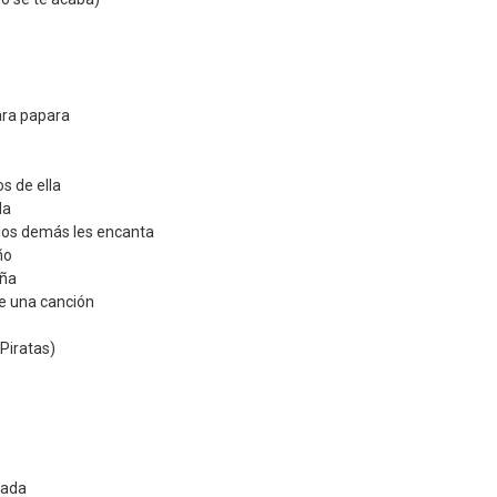
ara papara
s de ella
da
 los demás les encanta
ño
aña
he una canción
 Piratas)
tada