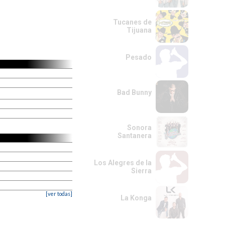
Tucanes de
Tijuana
Pesado
Bad Bunny
Sonora
Santanera
Los Alegres de la
Sierra
[ver todas]
La Konga