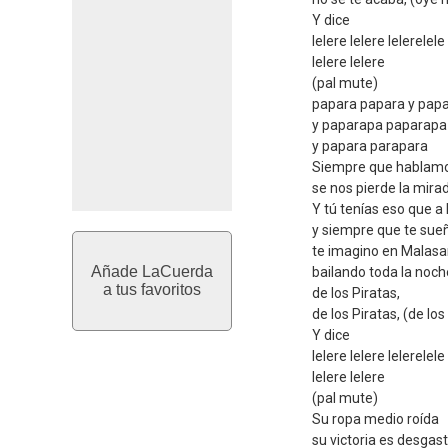
Y dice
lelere lelere lelerelele
lelere lelere
(pal mute)
papara papara y pap
y paparapa paparapa
y papara parapara
Siempre que hablamo
se nos pierde la mira
Y tú tenías eso que a
y siempre que te sue
te imagino en Malas
Añade LaCuerda
bailando toda la noc
a tus favoritos
de los Piratas,
de los Piratas, (de los
Y dice
lelere lelere lelerelele
lelere lelere
(pal mute)
Su ropa medio roída
su victoria es desgas