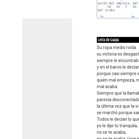
quién mal empieza, mal
Dm
Am
E
Am
mal acaba

Dm
Am
Letra de Guapa
Su ropa medio roída
su victoria es desgas
siempre le encontrab
y en el barrio le dec
porque casi siempre e
quién mal empieza, 
mal acaba
Siempre que la llama
parecía desconectad
la última vez que la vi
se marchó porque sa
Todos le decían lo qu
yo le dije tú tranquila,
no se te acaba,
no se te acaba, (oye 