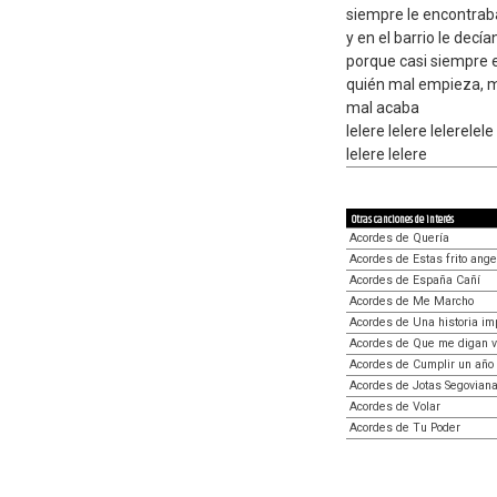
siempre le encontrab
y en el barrio le dec
porque casi siempre e
quién mal empieza, 
mal acaba
lelere lelere lelerelele
lelere lelere
Otras canciones de interés
Acordes de Quería
Acordes de Estas frito angel
Acordes de España Cañí
Acordes de Me Marcho
Acordes de Una historia im
Acordes de Que me digan v
Acordes de Cumplir un añ
Acordes de Jotas Segovian
Acordes de Volar
Acordes de Tu Poder