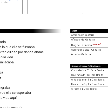
 acaba

Extras
Acordes de Guitarra
Afinador de Guitarra
tada
¡nuevo!
Blog de LaCuerda
a lo que ella se fumaba
Aprender a tocar Guitarra
ían ten cuidao por dónde andas
Acordes Guitarra
n la vida
mal acaba
Otras canciones de Tu Otra Bonita
Constelación, Tu Otra Bonita
ba
Qué más da, Tu Otra Bonita
a
Alitas de mar, Tu Otra Bonita
Una vez más, Tu Otra Bonita
ngraba
A Poco, Tu Otra Bonita
e de ella se esperaba
 la vida aquí
no se te acaba)