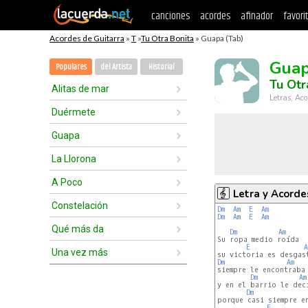
canciones
acordes
afinador
favori
Acordes de Guitarra
»
T
»
Tu Otra Bonita
» Guapa (Tab)
Gua
Populares
del Artista
Historial
Tu Otr
Alitas de mar
Letras, Aco
Duérmete
Guapa
La Llorona
A Poco
Letra y Acorde
Constelación
Dm
Am
E
Am
Dm
Am
E
Am
Qué más da
Dm
Am
Su ropa medio roída

E
A
Una vez más
Dm
Am
siempre le encontraba 
Dm
Am
y en el barrio le dec
Dm
porque casi siempre en
E