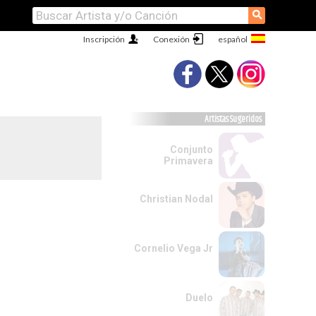
⚲
Inscripción
Conexión
Artistas Sugeridos
Conjunto
Primavera
Christian Nodal
Cornelio Vega Jr
Duelo