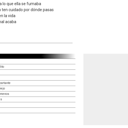
a lo que ella se fumaba
ían ten cuidado por dónde pasas
n la vida
mal acaba
ito
portante
iejo
o menos
as