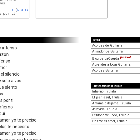
os

FA
 (
RE#
-
FA
)

 por ti

Extras
Acordes de Guitarra
n intenso
Afinador de Guitarra
razon
¡nuevo!
Blog de LaCuerda
efenso
Aprender a tocar Guitarra
amor
Acordes Guitarra
l silencio
 solo a vos
Otras canciones de Trulala
ue siento
Infierno, Trulala
os
El jean azul, Trulala
 por ti
Amame o déjame, Trulala
nfierno
Atrevida, Trulala
quí
Pérdoname Todo, Trulala
amor, yo te preciso
Hazme el amor, Trulala
lor, te necesito
amor, yo te preciso
ancion, sin ti no vivo