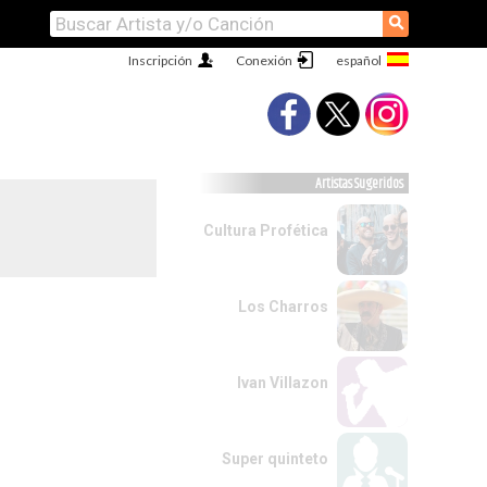
⚲
Inscripción
Conexión
Artistas Sugeridos
Cultura Profética
Los Charros
Ivan Villazon
Super quinteto