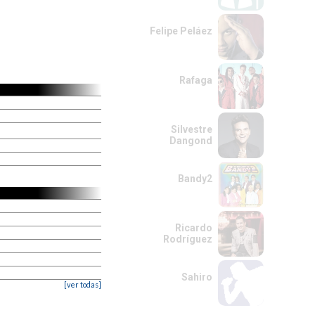
Felipe Peláez
Rafaga
Silvestre
Dangond
Bandy2
Ricardo
Rodríguez
Sahiro
[ver todas]