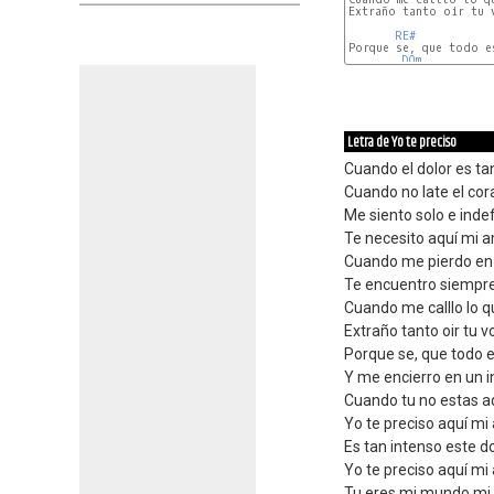
Extraño tanto oir tu v
RE#
Porque se, que todo es
DOm
Letra de Yo te preciso
Cuando el dolor es ta
Cuando no late el co
Me siento solo e ind
Te necesito aquí mi 
Cuando me pierdo en e
Te encuentro siempre
Cuando me calllo lo q
Extraño tanto oir tu v
Porque se, que todo es
Y me encierro en un i
Cuando tu no estas a
Yo te preciso aquí mi 
Es tan intenso este do
Yo te preciso aquí mi 
Tu eres mi mundo mi c