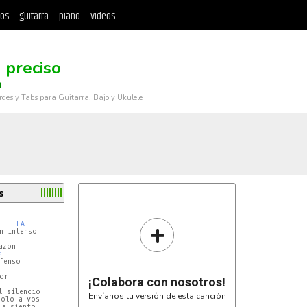
tos
guitarra
piano
videos
 preciso
a
rdes y Tabs para Guitarra, Bajo y Ukulele
s
+
FA
#
or

¡Colabora con nosotros!
 silencio

Envíanos tu versión de esta canción
olo a vos

e siento
