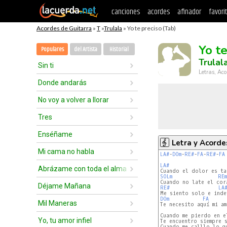
canciones
acordes
afinador
favori
Acordes de Guitarra
»
T
»
Trulala
» Yo te preciso (Tab)
Yo te
Populares
del Artista
Historial
Trulal
Sin ti
Letras, Aco
Donde andarás
No voy a volver a llorar
Tres
Enséñame
Letra y Acorde
Mi cama no habla
LA#
-
DOm
-
RE#
-
FA
-
RE#
-
FA
LA#
Abrázame con toda el alma
SOLm
REm
Déjame Mañana
RE#
LA
DOm
FA
Mil Maneras
Te necesito aquí mi am
Cuando me pierdo en el
Yo, tu amor infiel
Te encuentro siempre s
Cuando me calllo lo qu