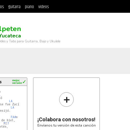
tos
guitarra
piano
videos
lpeten
Yucateca
rdes y Tabs para Guitarra, Bajo y Ukulele
s
mejor
✓
versión


+
A
ó

LA
se fue Zací

LA
nsijó.

FA#m
¡Colabora con nosotros!
de hiel,

MI7
Envíanos tu versión de esta canción
tén,
