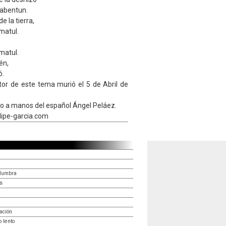
tabentun.
 la tierra,
amatul.
amatul.
én,
ó.
tor de este tema murió el 5 de Abril de
co a manos del español Ángel Peláez.
elipe-garcia.com
alumbra
s
tación
 lento