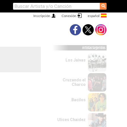
⚲
Inscripción
Conexión
Artistas Sugeridos
Los Jaivas
Cruzando el
Charco
Bacilos
Ulices Chaidez