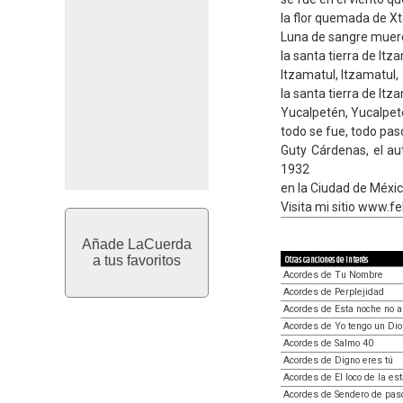
la flor quemada de X
Luna de sangre muerde
la santa tierra de Itz
Itzamatul, Itzamatul,
la santa tierra de Itz
Yucalpetén, Yucalpet
todo se fue, todo pas
Guty Cárdenas, el au
1932
en la Ciudad de Méxi
Visita mi sitio www.f
Añade LaCuerda
a tus favoritos
Otras canciones de interés
Acordes de Tu Nombre
Acordes de Perplejidad
Acordes de Esta noche no 
Acordes de Yo tengo un Dio
Acordes de Salmo 40
Acordes de Digno eres tú
Acordes de El loco de la es
Acordes de Sendero de paso