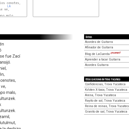
os cenotes,

LA
e ve,

po malo,

LA
Extras
Acordes de Guitarra
tén
Afinador de Guitarra
ó
¡nuevo!
Blog de LaCuerda
 se fue Zací
Aprender a tocar Guitarra
ansijó.
Acordes Guitarra
hiel,
én,
Otras canciones de Trova Yucateca
s cenotes,
Confidencias, Trova Yucateca
 ve,
Ko'oten X-boox, Trova Yucateca
mpo malo,
Arena, Trova Yucateca
ultunzek.
Rayito de sol, Trova Yucateca
k
Reina de reinas, Trova Yucatec
ultunzek.
Granito de sal, Trova Yucateca
zamil,
Mutulmut,
e la deshizo