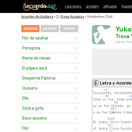
canciones
acordes
afinador
favori
Acordes de Guitarra
»
T
»
Trova Yucateca
» Yukalpeten (Tab)
Yuka
Populares
del Artista
Historial
Trova 
Flor de azahar
Letras, Aco
Peregrina
Reina de reinas
El pájaro azul
Despierta Paloma
Letra y Acorde
Quisiera
LA
Yucalpetén, Yucalpetén
RE
L
Ella
todo se fue, todo pas
RE
ya se fue Chichén, ya 
Gota a gota
MI7
y se fue también Ichka
Beso asesino
DO#7
El indio llora llanto 
SI7
Flor
el indio llora Yucalpe
LA