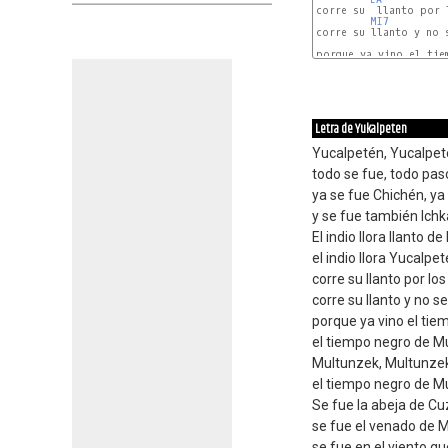
corre su  llanto por l
MI7
corre su llanto y no s
porque ya vino el tiem
MI7
Letra de Yukalpeten
Yucalpetén, Yucalpe
todo se fue, todo pas
ya se fue Chichén, ya
y se fue también Ichk
El indio llora llanto de 
el indio llora Yucalpet
corre su llanto por lo
corre su llanto y no se
porque ya vino el tie
el tiempo negro de M
Multunzek, Multunze
el tiempo negro de M
Se fue la abeja de Cu
se fue el venado de 
se fue en el viento qu