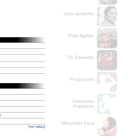
Julio Jaramillo
Pepe Aguilar
T3r Elemento
Proyección
Canciones
Populares
a
Mercedes Sosa
[ver todas]