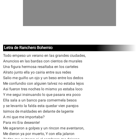
Letra de Ranchero Bohemio
Todo empeso un verano en las grandes ciudades,
Anuncios en las bardas con cientos de murales
Una figura hermosa resaltaba en los carteles
Alrato junto ella yo cairia entre sus redes
Salio me guiño un ojo y un beso entre los dedos
Me confundio con alguien talvez no estaba lejos
Asi fueron tres noches lo mismo yo estaba loco
Y me segui insinuando lo que pasara era poco
Ella sala a un banco para comermela besos
y se levanto la falda esta quedar vien parejos
Isimos de maldades en delante de lagente
A mi que me importaba?
Para mi Era desesnte!
Me agararon a golpes y un rincon me aventaron,
Me dieron ya por muerto, Y con ella jalaron