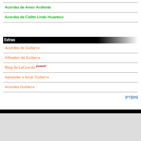
Acordes de Amor Ardiente
Acordes de Cielito Lindo Huasteco
Extras
Acordes de Guitarra
Afinador de Guitarra
¡nuevo!
Blog de LaCuerda
Aprender a tocar Guitarra
Acordes Guitarra
[PT]
[EN]
©
LaCuerda
.net
·
·
·
aviso legal
privacidad
contacto