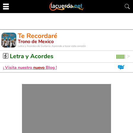
Te Recordaré
Trono de Mexico
Letra y Acordes de Guitarra. Aprende a tocar esta canción
Letra y Acordes
¡ Visita nuestro
nuevo
Blog !