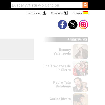
⚲
Inscripción
Conexión
Artistas Sugeridos
Remmy
Valenzuela
Los Traviezos de
la Sierra
Pedro Tata
Barahona
Carlos Rivera