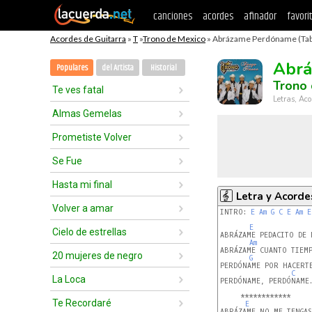
canciones
acordes
afinador
favori
Acordes de Guitarra
»
T
»
Trono de Mexico
» Abrázame Perdóname (Tab
Abr
Populares
del Artista
Historial
Trono
Te ves fatal
Letras, Aco
Almas Gemelas
Prometiste Volver
Se Fue
Hasta mi final
Letra y Acorde
Volver a amar
INTRO: 
E
Am
G
C
E
Am
E
E
Cielo de estrellas
ABRÁZAME PEDACITO DE M
Am
ABRÁZAME CUANTO TIEMP
20 mujeres de negro
G
PERDÓNAME POR HACERTE
C
La Loca
PERDÓNAME, PERDÓNAME.
     ************

Te Recordaré
E
ABRÁZAME NO ME TENGAS