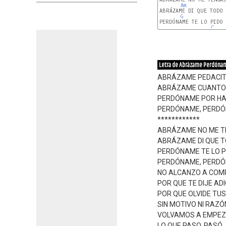
Am
ABRÁZAME DI QUE TODO 
G
PERDÓNAME TE LO PIDO 
C
Letra de Abrázame Perdóna
ABRÁZAME PEDACIT
ABRÁZAME CUANTO T
PERDÓNAME POR HA
PERDÓNAME, PERDÓ
************
ABRÁZAME NO ME T
ABRÁZAME DI QUE 
PERDÓNAME TE LO P
PERDÓNAME, PERDÓ
NO ALCANZO A COM
POR QUE TE DIJE AD
POR QUE OLVIDE TU
SIN MOTIVO NI RAZÓ
VOLVAMOS A EMPE
LO QUE PASO, PASÓ