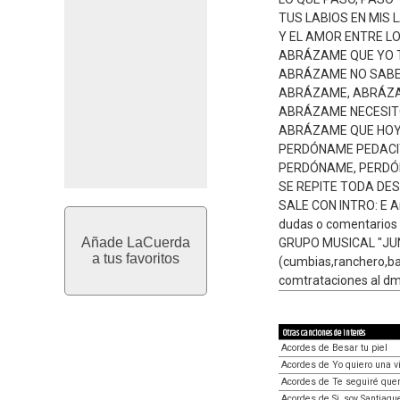
TUS LABIOS EN MIS 
Y EL AMOR ENTRE LO
ABRÁZAME QUE YO 
ABRÁZAME NO SABE
ABRÁZAME, ABRÁZ
ABRÁZAME NECESITO
ABRÁZAME QUE HOY 
PERDÓNAME PEDACIT
PERDÓNAME, PERDÓ
SE REPITE TODA DES
SALE CON INTRO: E 
dudas o comentario
Añade LaCuerda
GRUPO MUSICAL "JU
a tus favoritos
(cumbias,ranchero,ba
comtrataciones al d
Otras canciones de interés
Acordes de Besar tu piel
Acordes de Yo quiero una vi
Acordes de Te seguiré que
Acordes de Si, soy Santiagu