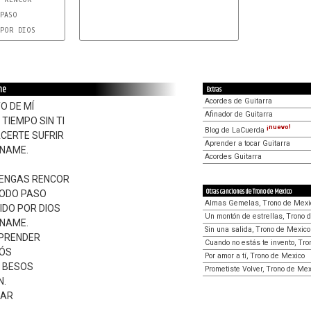
PASO

POR DIOS

me
Extras
Acordes de Guitarra
O DE MÍ
Afinador de Guitarra
IEMPO SIN TI
¡nuevo!
Blog de LaCuerda
CERTE SUFRIR
Aprender a tocar Guitarra
NAME.
Acordes Guitarra
ENGAS RENCOR
Otras canciones de Trono de Mexico
TODO PASO
Almas Gemelas, Trono de Mexi
IDO POR DIOS
Un montón de estrellas, Trono 
NAME.
Sin una salida, Trono de Mexico
PRENDER
Cuando no estás te invento, Tr
IÓS
Por amor a tí, Trono de Mexico
S BESOS
Prometiste Volver, Trono de Mex
N.
ZAR