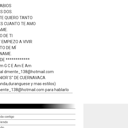
LABIOS
S DOS.
TE QUIERO TANTO
S CUANTO TE AMO
AME.
 DE TI
EMPIEZO A VIVIR
O DE MÍ
NAME.
DE ************
Am G C E Am E Am
s al dmente_138@hotmail.com
NIOR`S" DE CUERNAVACA
nda,duranguese y mas estilos)
mente_138@hotmail.com para hablarlo
da contigo
riendo
eño