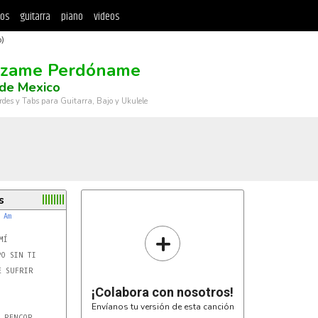
tos
guitarra
piano
videos
)
ázame Perdóname
 de Mexico
rdes y Tabs para Guitarra, Bajo y Ukulele
s
Am
+
Í

O SIN TI

 SUFRIR



¡Colabora con nosotros!
Envíanos tu versión de esta canción
 RENCOR
