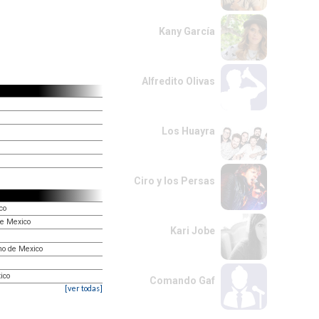
Kany García
Alfredito Olivas
Los Huayra
Ciro y los Persas
co
de Mexico
Kari Jobe
ono de Mexico
ico
Comando Gaf
[ver todas]