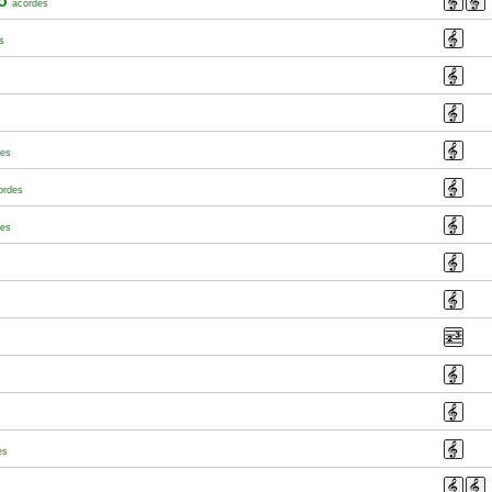
do
acordes
s
des
ordes
des
es