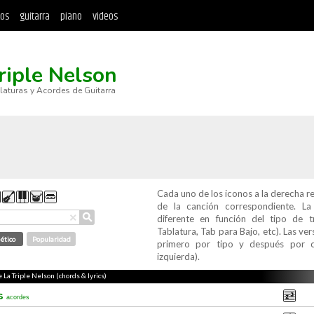
tos
guitarra
piano
videos
riple Nelson
blaturas y Acordes de Guitarra
Cada uno de los iconos a la derecha r
de la canción correspondiente. L
⚲
×
diferente en función del tipo de t
Tablatura, Tab para Bajo, etc). Las v
ético
Popularidad
primero por tipo y después por c
izquierda).
e La Triple Nelson (chords & lyrics)
ís
acordes