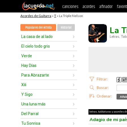
canciones
acordes
afinador
favori
Acordes de Guitarra
»
T
» La Triple Nelson
La T
Populares del Artista
Historial
La casa de al lado
Letras, Ta
El cielo todo gris
Verde
Hay Días
Para Abrazarte
Filtrar:
Xili
Buscar:
Y Sigo
Ordenar:
Alfab
Una luna más
letras, tablaturas y acordes d
Del Parral
Adagio de mi pa
Tu Sonrisa