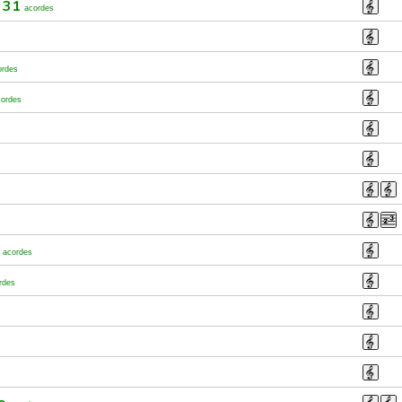
e 31
acordes
ordes
cordes
s
acordes
rdes