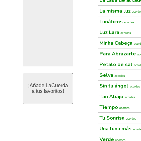
La casa de al la
La misma luz
acorde
Lunáticos
acordes
Luz Lara
acordes
Minha Cabeça
acor
Para Abrazarte
ac
Petalo de sal
acor
Selva
acordes
Sin tu ángel
¡Añade LaCuerda
acordes
a tus favoritos!
Tan Abajo
acordes
Tiempo
acordes
Tu Sonrisa
acordes
Una luna más
acord
Verde
acordes