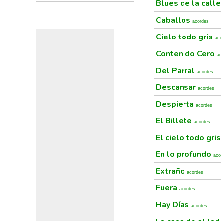
Blues de la call
Caballos
acordes
Cielo todo gris
ac
Contenido Cero
a
Del Parral
acordes
Descansar
acordes
Despierta
acordes
El Billete
acordes
El cielo todo gri
En lo profundo
aco
Extraño
acordes
Fuera
acordes
Hay Días
acordes