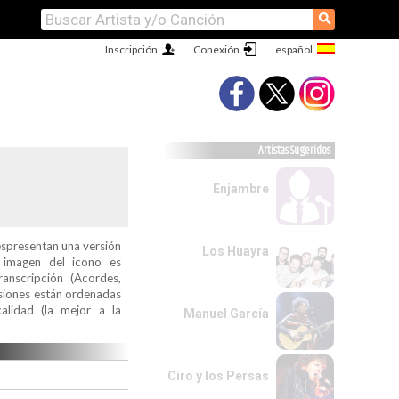
⚲
Inscripción
Conexión
Artistas Sugeridos
Enjambre
espresentan una versión
Los Huayra
a imagen del icono es
ranscripción (Acordes,
ersiones están ordenadas
alidad (la mejor a la
Manuel García
Ciro y los Persas