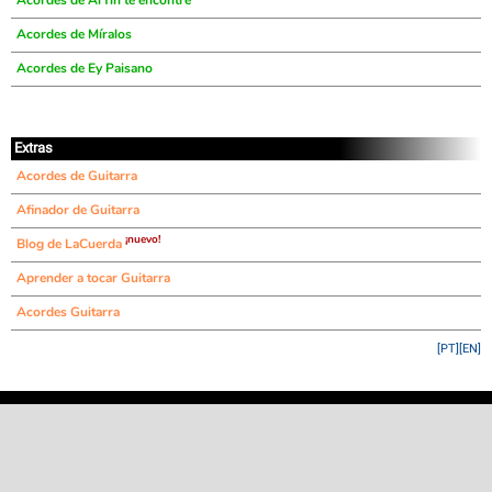
Acordes de Al fín te encontré
Acordes de Míralos
Acordes de Ey Paisano
Extras
Acordes de Guitarra
Afinador de Guitarra
¡nuevo!
Blog de LaCuerda
Aprender a tocar Guitarra
Acordes Guitarra
[PT]
[EN]
©
LaCuerda
.net
·
·
·
aviso legal
privacidad
contacto