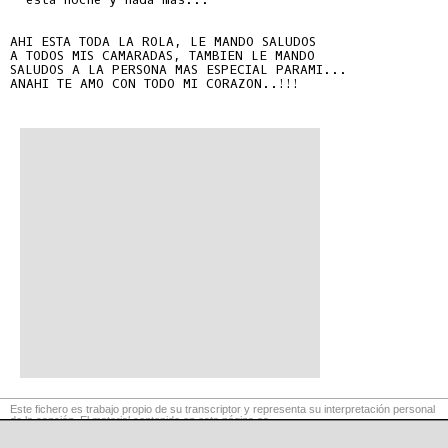
AHI ESTA TODA LA ROLA, LE MANDO SALUDOS

A TODOS MIS CAMARADAS, TAMBIEN LE MANDO

SALUDOS A LA PERSONA MAS ESPECIAL PARAMI...

ANAHI TE AMO CON TODO MI CORAZON..!!!

Este fichero es trabajo propio de su transcriptor y representa su interpretación personal
de la canción. El material contenido en esta página es
para exclusivo uso privado, por lo que se prohibe su reproducción o retransmisión, así
como su uso para fines comerciales.