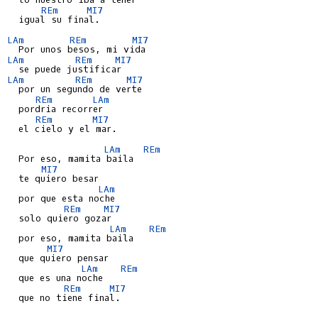
REm
MI7
  igual su final.

LAm
REm
MI7
LAm
REm
MI7
LAm
REm
MI7
  por un segundo de verte

REm
LAm
  pordria recorrer

REm
MI7
  el cielo y el mar.

LAm
REm
  Por eso, mamita baila

MI7
  te quiero besar

LAm
  por que esta noche

REm
MI7
  solo quiero gozar

LAm
REm
  por eso, mamita baila

MI7
  que quiero pensar

LAm
REm
  que es una noche

REm
MI7
  que no tiene final.
