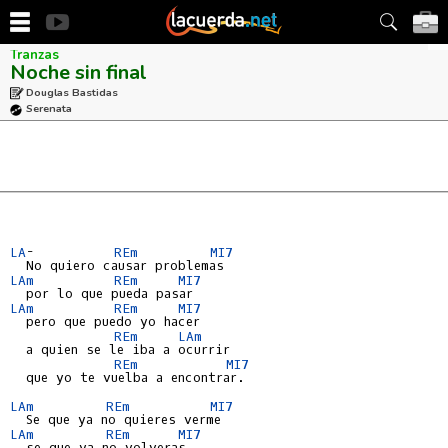
Tranzas
Noche sin final
Douglas Bastidas
Serenata
LA
-          
REm
MI7
LAm
REm
MI7
LAm
REm
MI7
  pero que puedo yo hacer

REm
LAm
  a quien se le iba a ocurrir

REm
MI7
  que yo te vuelba a encontrar.

LAm
REm
MI7
LAm
REm
MI7