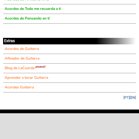
Acordes de Todo me recuerda a ti
Acordes de Pensando en tí
Extras
Acordes de Guitarra
Afinador de Guitarra
¡nuevo!
Blog de LaCuerda
Aprender a tocar Guitarra
Acordes Guitarra
[PT]
[EN]
©
LaCuerda
.net
·
·
·
aviso legal
privacidad
contacto