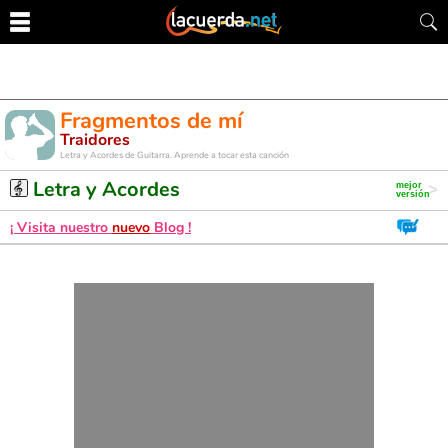
Fragmentos de mí
Traidores
Letra y Acordes de Guitarra. Aprende a tocar esta canción
Letra y Acordes
¡ Visita nuestro
nuevo
Blog !