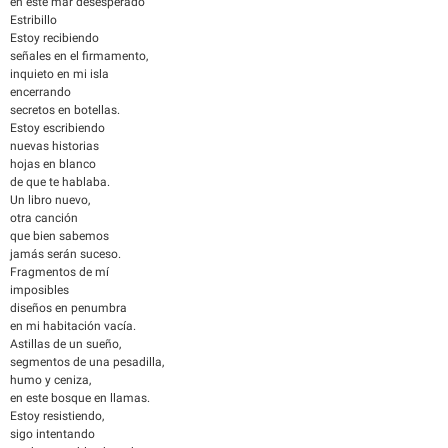
en este mar desesperado
Estribillo
Estoy recibiendo
señales en el firmamento,
inquieto en mi isla
encerrando
secretos en botellas.
Estoy escribiendo
nuevas historias
hojas en blanco
de que te hablaba.
Un libro nuevo,
otra canción
que bien sabemos
jamás serán suceso.
Fragmentos de mí
imposibles
diseños en penumbra
en mi habitación vacía.
Astillas de un sueño,
segmentos de una pesadilla,
humo y ceniza,
en este bosque en llamas.
Estoy resistiendo,
sigo intentando