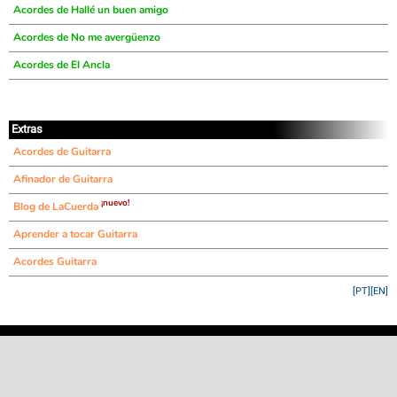
Acordes de Hallé un buen amigo
Acordes de No me avergüenzo
Acordes de El Ancla
Extras
Acordes de Guitarra
Afinador de Guitarra
¡nuevo!
Blog de LaCuerda
Aprender a tocar Guitarra
Acordes Guitarra
[PT]
[EN]
©
LaCuerda
.net
·
·
·
aviso legal
privacidad
contacto