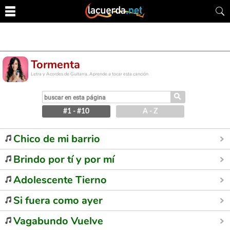
Tormenta
Letra y Acordes de Guitarra. Aprende a tocar esta canción
⚲
#1 - #10
A - Z
Chico de mi barrio
Brindo por tí y por mí
Adolescente Tierno
Si fuera como ayer
Vagabundo Vuelve