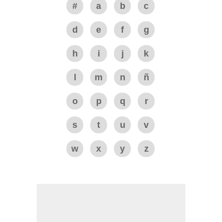
#
a
b
c
d
e
f
g
h
i
j
k
l
m
n
ñ
o
p
q
r
s
t
u
v
w
x
y
z