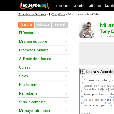
canciones
acordes
afinador
favori
Acordes de Guitarra
»
T
»
Tony Dize
» Mi amor es pobre (Tab)
Mi a
Populares
del Artista
Historial
Tony D
El Doctorado
Letras, Aco
Mi amor es pobre
Prometo Olvidarte
Al límite de la locura
Quizas
Letra y Acorde
Solos
A
D
  Mi amor es pobre, n
A
Hoy lo siento
  Camina por las calle
A
D
A
Permítame
Bm
Bm/A
Si no le contesto
Bm
Bm/A
  No se como pedirte m
Mi mayor atracción
(Coro)
