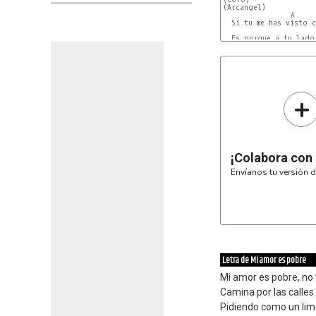
(Arcangel)

A
  Si tu me has visto c
  Es porque a tu lado 
E
+
¡Colabora con
Envíanos tu versión d
Letra de Mi amor es pobre
Mi amor es pobre, no 
Camina por las calles
Pidiendo como un li