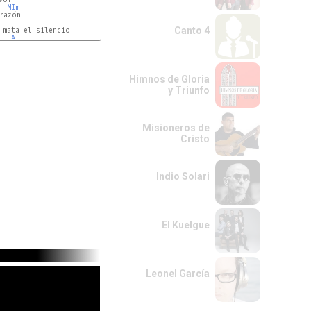
MIm
Canto 4
LA
LA
Himnos de Gloria
y Triunfo
Misioneros de
Cristo
Indio Solari
El Kuelgue
Leonel García