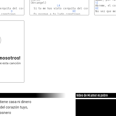
(Arcangel)

SI
F#m
LA
FA#m
erquita del corazón tuyo,

  Si tu me has visto cerquita del corazón tuyo,

RE
D
RE
construyo

  Es porque a tu lado construyo

MI
A
 nosotros!
e esta canción
Video de Mi amor es pobre
tiene casa ni dinero
 del corazón tuyo,
mosnero