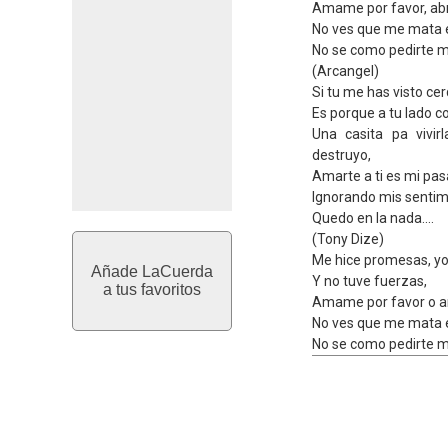
Amame por favor, ab
No ves que me mata el
No se como pedirte m
(Arcangel)
Si tu me has visto cer
Es porque a tu lado c
Una casita pa vivi
destruyo,
Amarte a ti es mi pas
Ignorando mis sentim
Quedo en la nada....
(Tony Dize)
Me hice promesas, yo
Añade LaCuerda
Y no tuve fuerzas,
a tus favoritos
Amame por favor o ar
No ves que me mata el
No se como pedirte m