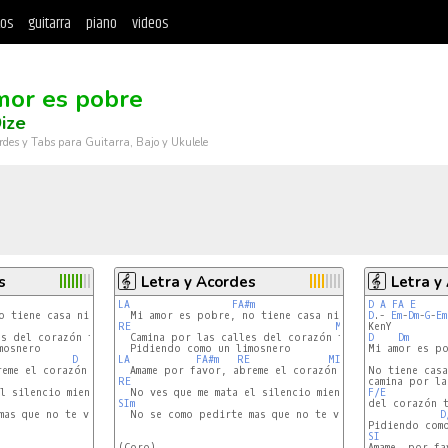
tos
guitarra
piano
videos
mor es pobre
ize
rdes y Tabs para Guitarra, Bajo y Ukulele
s
Letra y Acordes
Letra y
LA
FA#m
D
A
FA
E
o tiene casa ni dinero

D
.- 
Em
-
Dm
-
G
-
Em
D
RE
MI
s del corazón tuyo,

  Camina por las calles del corazón tuyo,

D
Dm
Mi amor es po
D
LA
FA#m
RE
MI
No tiene casa
RE
E
MI
F/E
E
SIm
MI
as que no te vayas

  No se como pedirte mas que no te vayas

D
SI
(Coro)
