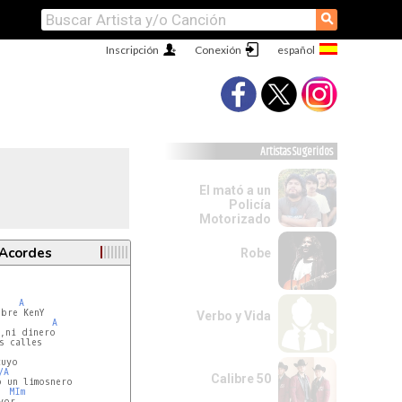
⚲
Inscripción
Conexión
Artistas Sugeridos
El mató a un
Policía
Motorizado
 Acordes
Robe
A
bre KenY

Verbo y Vida
A
,ni dinero

/A
Calibre 50
MIm