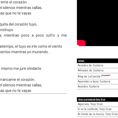
reme el corazón
 silencio mientras callas,
as que no te vayas
quita del corazón tuyo,
onstruyo
rla, mientras poco a poco sufro y me
atiempo, el tuyo es irte como el viento
ientos mientras yo muriendo...
Extras
Acordes de Guitarra
 mismo me juré olvidarte
Afinador de Guitarra
¡nuevo!
Blog de LaCuerda
rancame el corazón...
Aprender a tocar Guitarra
 silencio mientras callas,
Acordes Guitarra
as que no te vayas
Otras canciones de Tony Dize
Agárrala, Tony Dize
Si no le contesto, Tony Dize
Al límite de la locura, Tony Dize