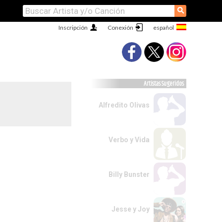
⚲
Inscripción
Conexión
Artistas Sugeridos
Alfredito Olivas
Verbo y Vida
Billy Bunster
Jesse y Joy