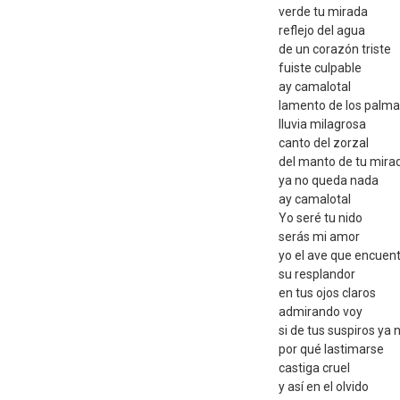
verde tu mirada
reflejo del agua
de un corazón triste
fuiste culpable
ay camalotal
lamento de los palma
lluvia milagrosa
canto del zorzal
del manto de tu mira
ya no queda nada
ay camalotal
Yo seré tu nido
serás mi amor
yo el ave que encuen
su resplandor
en tus ojos claros
admirando voy
si de tus suspiros ya 
por qué lastimarse
castiga cruel
y así en el olvido