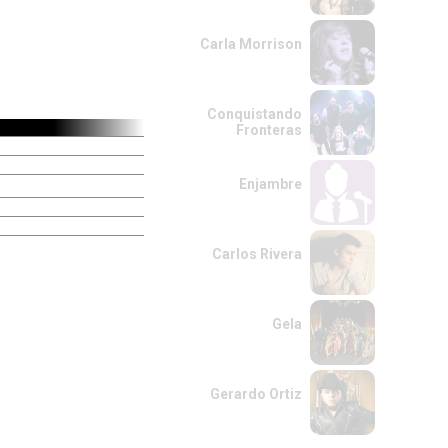
Carla Morrison
Conquistando
Fronteras
Enjambre
Carlos Rivera
Gela
Gerardo Ortiz