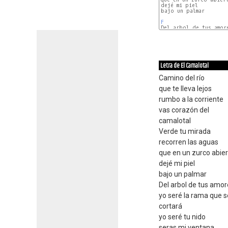
dejé mi piel

bajo un palmar

F
Letra de El Camalotal
Camino del río
que te lleva lejos
rumbo a la corriente
vas corazón del
camalotal
Verde tu mirada
recorren las aguas
que en un zurco abie
dejé mi piel
bajo un palmar
Del arbol de tus amo
yo seré la rama que s
cortará
yo seré tu nido
seras mi ventana