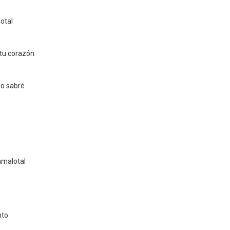
lotal
 tu corazón
no sabré
amalotal
nto