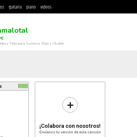
tos
guitarra
piano
videos
amalotal
ec
rdes y Tabs para Guitarra, Bajo y Ukulele
s
+
¡Colabora con nosotros!
Envíanos tu versión de esta canción
o
