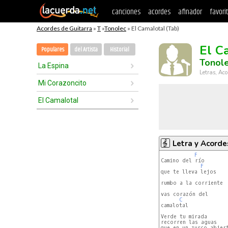
canciones
acordes
afinador
favori
Acordes de Guitarra
»
T
»
Tonolec
» El Camalotal (Tab)
El C
Populares
del Artista
Historial
Tonol
La Espina
Letras, Aco
Mi Corazoncito
El Camalotal
Letra y Acorde
F
Camino del río

F
que te lleva lejos

rumbo a la corriente

vas corazón del

C
camalotal

Verde tu mirada

recorren las aguas

que en un zurco abiert