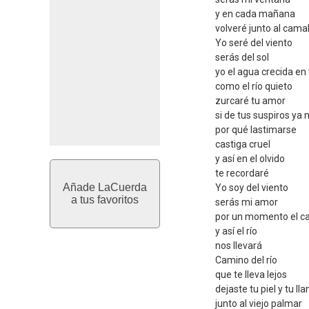
y en cada mañana
volveré junto al cama
Yo seré del viento
serás del sol
yo el agua crecida en
como el río quieto
zurcaré tu amor
si de tus suspiros ya 
por qué lastimarse
castiga cruel
y así en el olvido
te recordaré
Añade LaCuerda
Yo soy del viento
a tus favoritos
serás mi amor
por un momento el c
y así el río
nos llevará
Camino del río
que te lleva lejos
dejaste tu piel y tu lla
junto al viejo palmar