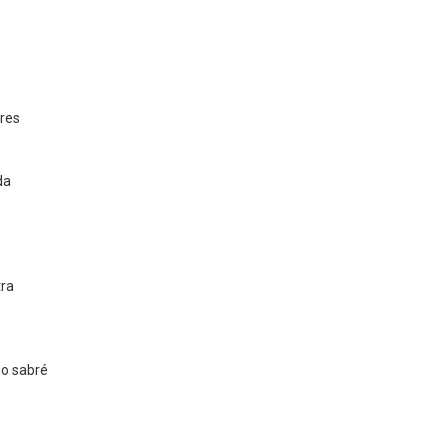
res
da
tra
no sabré