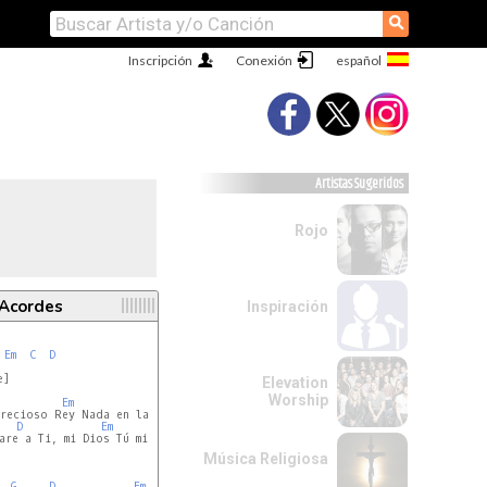
⚲
Inscripción
Conexión
Artistas Sugeridos
Rojo
 Acordes
Inspiración
F
Em
C
D
]

F
Elevation
or

Worship
Em
C
D
D
Em
C
D
are a Ti, mi Dios Tú mi tesoro, mi gran amor

Música Religiosa
G
D
Em