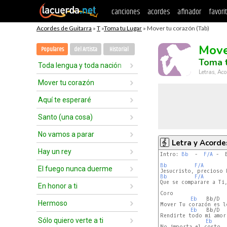
canciones
acordes
afinador
favori
Acordes de Guitarra
»
T
»
Toma tu Lugar
» Mover tu corazón (Tab)
Move
Populares
del Artista
Historial
Toma 
Toda lengua y toda nación
Letras, Aco
Mover tu corazón
Aquí te esperaré
Santo (una cosa)
No vamos a parar
Letra y Acorde
Hay un rey
Intro: 
Bb
  -  
F/A
 -  
Bb
F/A
       
El fuego nunca duerme
Bb
F/A
       
Que se comparare a Ti,
En honor a ti
Coro

Eb
   Bb/D  
Hermoso
Mover Tu corazón es lo
Eb
   Bb/D  
Rendirte todo mi amor,
Sólo quiero verte a ti
Eb
    
No importa el costo, 