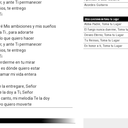
r, y ante Ti permanecer
Acordes Guitarra
ios, te entrego
Ti
Otras canciones de Toma tu Lugar
Abba Padre, Toma tu Lugar
eré Mis ambiciones y mis sueños
El fuego nunca duerme, Toma t
a Ti , para adorarte
Deseo Eterno, Toma tu Lugar
lo que quiero hacer
Tu Reinas, Toma tu Lugar
r, y ante Ti permanecer
En honor a ti, Toma tu Lugar
ios, te entrego
Ti
erderme en tu mirar
, es dónde quiero estar
ramar mi vida entera
e la entregare, Señor
e la doy a Ti, Señor
 canto, mi melodía Te la doy
yo quiero moverte