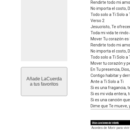
Rendirte todo mi amo
No importa el costo, D
Todo solo a Ti Solo a 
Verso 2
Jesucristo, Te ofrec
Toda mi vida te rindo 
Mover Tu corazón es 
Rendirte todo mi amo
No importa el costo, D
Todo solo a Ti Solo a 
Mover tu corazón y p
En Tu presencia, Dios
Contigo habitar y der
Añade LaCuerda
Ante a Ti Solo a Ti
a tus favoritos
Si es una fragancia, t
Si es mi vida entera, t
Si es una canción que
Dime que Te mueve, 
Otras canciones de interés
Acordes de Morir para vivir