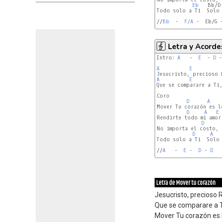
Eb
   Bb/D
Todo solo a Ti  Solo 
//
Bb
  -  
F/A
 -  Eb/G 
Letra y Acorde
Intro: 
A
   -  
E
  - 
D
 -
A
E
A
E
Que se comparare a Ti,
Coro

D
A
Mover Tu corazón es lo
D
A
E
Rendirte todo mi amor,
D
No importa el costo, 
D
A
Todo solo a Ti  Solo 
//
A
   -  
E
 -  
D
 - 
D
   
Letra de Mover tu corazón
Jesucristo, precioso R
Que se comparare a Ti
Mover Tu corazón es 