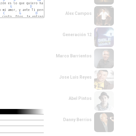
zón es lo que quiero hacer

G
D
Em
 mi amor, y ante Ti permanecer

Alex Campos
C
G
D
 costo, Dios, te entrego

G
D
Generación 12
Marco Barrientos
Jose Luis Reyes
Abel Pintos
Danny Berríos