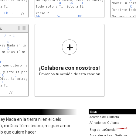
    
F
D#
Bb
F
Mover Tu cora
a Ti

Todo solo a Ti  Solo a Ti

C
Rendirte todo
-  
Eb
  - 
F
  //

Bb
Dm
D#
D#
No importa el
F
Em
C
s
  
D
  - 
E
+
D
D
E
D
D
E
 mi Dios Tú mi tesoro, mi gran amor

E
 que quiero hacer

¡Colabora con nosotros!
 y ante Ti permanecer

Envíanos tu versión de esta canción
A
E
Dios, te entrego

E
a Ti

- 
E
  //

Extras
Acordes de Guitarra
ey Nada en la tierra ni en el cielo
Afinador de Guitarra
, mi Dios Tú mi tesoro, mi gran amor
¡nuevo!
Blog de LaCuerda
lo que quiero hacer
Aprender a tocar Guitarra