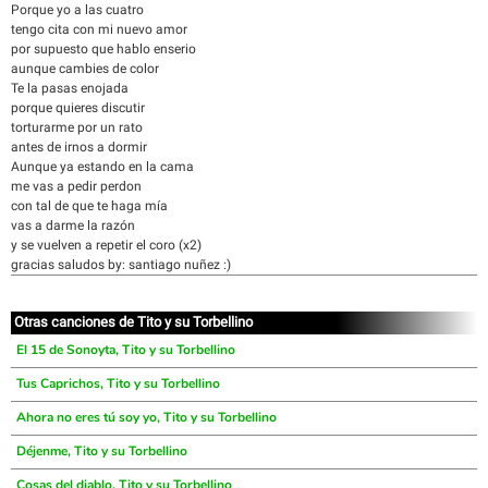
Porque yo a las cuatro
tengo cita con mi nuevo amor
por supuesto que hablo enserio
aunque cambies de color
Te la pasas enojada
porque quieres discutir
torturarme por un rato
antes de irnos a dormir
Aunque ya estando en la cama
me vas a pedir perdon
con tal de que te haga mía
vas a darme la razón
y se vuelven a repetir el coro (x2)
gracias saludos by: santiago nuñez :)
Otras canciones de Tito y su Torbellino
El 15 de Sonoyta, Tito y su Torbellino
Tus Caprichos, Tito y su Torbellino
Ahora no eres tú soy yo, Tito y su Torbellino
Déjenme, Tito y su Torbellino
Cosas del diablo, Tito y su Torbellino