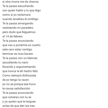
si otra morra me da chanza
Te la pasas escuchando
con quien hablo y lo que digo
como si yo reclamara
cuando enseñas el ombligo
Te la pasas amargando
rastreando mi paradero
pero dudo que lleguemos
al 14 de febrero
Te la pasas anunciando
que vas a ponerme un cuatro
sale caro estar contigo
terminar es mas barato
Te la pasas con un klennex
sacudiendo tu nariz
llorando y argumentando
que nunca te eh hecho feliz
Como siempre disfrazada
de yo tengo la razon
yo no se porque ese truco
te causa satisfacción
Te la pasas anunciando
que volveras con tu ex
y yo quiero que te largues
antes de que den las tres