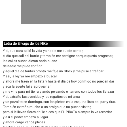
Letra de El vago de los Nike
Y si, que cara salió la vida ya nadie me puede contar,
el día que salí del barrio y también me persigne porque quería progresar,
las calles nunca dieron nada bueno
de nadie me pude confiar
y aquel día de tantas pronto me faje un Glock y me puse a traficar
Y así, la ley ya me empezó a buscar
y ahora me traen en la lista y hasta el día de hoy conmigo no pueden dar
y acá la suerte fui a aprovechar
y me vine para mi tierra y ando peleando el terreno con todos los Salazar
Y si, extraño las avenidas y los regaños de mi ama
y un pozolito en domingo, con los plebes en la esquina listo pal party tirar.
También extraño mucho a un amigo que no puedo visitar,
pero si le llevan flores ahí le dicen que EL PIRATA siempre lo va recordar,
y así el poder empezó a llegar
y ahora cargo varios plebes