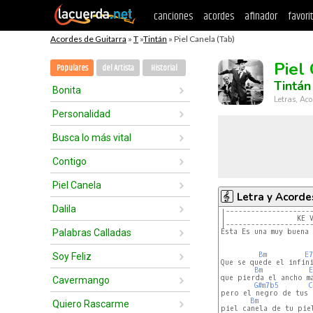
canciones
acordes
afinador
favori
Acordes de Guitarra
»
T
»
Tintán
» Piel Canela (Tab)
Piel
Populares
del Artista
Historial
Tintán
Bonita
Letras, Aco
Personalidad
Busca lo más vital
Contigo
Piel Canela
Letra y Acorde
Dalila
|--------------------
|--------------------
Palabras Calladas
Bm
E7
Soy Feliz
Que se quede el infini
Bm
E
que pierda el ancho ma
Cavermango
G#m7b5
C
pero el negro de tus 
Bm
Quiero Rascarme
piel canela de tu piel