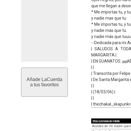
que me llegan a dese
* Me importas tu, y tu,
y nadie mas que tu.
* Me importas tu, y tu,
y nadie mas que tu.
y nadie más que tuuu
--Dedicada para mi Am
| SALUDOS A TOD
MARGARITA |
| EN GUANATOS. ¡¡¡¡¡¡K
| |
| Transcrita por Feli
Añade LaCuerda
| De Santa Margarita 
a tus favoritos
| |
| (18/03/06) |
| |
| thechakal_skapunk
Otras canciones de interés
Acordes de Oh madre quer