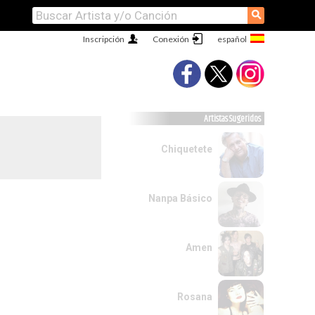
⚲
Inscripción
Conexión
Artistas Sugeridos
Chiquetete
Nanpa Básico
Amen
Rosana