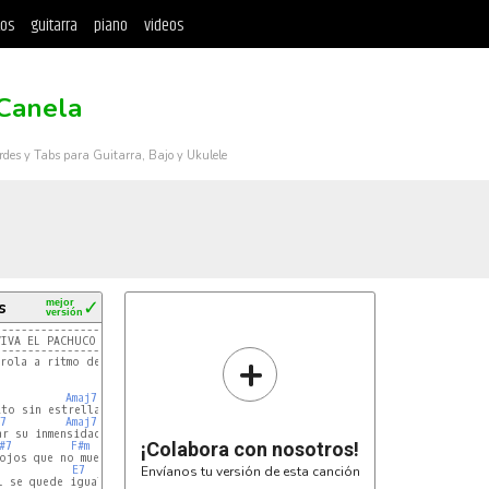
tos
guitarra
piano
videos
 Canela
rdes y Tabs para Guitarra, Bajo y Ukulele
s
mejor
✓
versión
---------------------------------------------------|
---------------------------------------------------|
+
Amaj7
F#m
to sin estrellas

7
Amaj7
F#m
r su inmensidad,

¡Colabora con nosotros!
#7
F#m
ojos que no mueran

E7
Envíanos tu versión de esta canción
 se quede igual.
