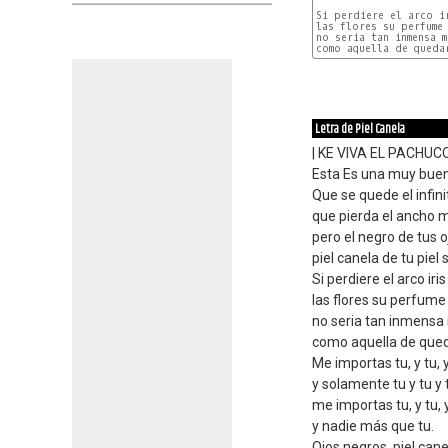
Si perdiere el arco ir
las flores su perfume 
no seria tan inmensa m
como aquella de quedar
Letra de Piel Canela
| KE VIVA EL PACHUC
Esta Es una muy bue
Que se quede el infini
que pierda el ancho 
pero el negro de tus
piel canela de tu piel 
Si perdiere el arco iris
las flores su perfume 
no seria tan inmensa 
como aquella de qued
Me importas tu, y tu, 
y solamente tu y tu y t
me importas tu, y tu, 
y nadie más que tu.
Ojos negros, piel cane