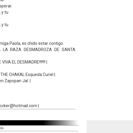
sperar.
 y tu
 y tu
iga Paola, es chido estar contigo.
A LA RAZA DESMADROZA DE SANTA
E VIVA EL DESMADRE!!!!!!! |
pe THE CHAKAL Esqueda Curiel |
en Zapopan Jal. |
rocker@hotmail.com |
ida