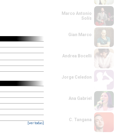
Marco Antonio
Solís
Gian Marco
Andrea Bocelli
Jorge Celedon
Ana Gabriel
C. Tangana
[ver todas]