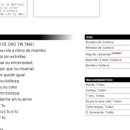
is su belleza,

y su color

i tristeza

me sin tu amor.

Extras
Acordes de Guitarra
O DE ORO TIN TAN |
Afinador de Guitarra
na rola a ritmo de mambo
¡nuevo!
Blog de LaCuerda
to sin estrellas
Aprender a tocar Guitarra
mar su inmensidad,
Acordes Guitarra
 ojos que no mueran
se quede igual.
Otras canciones de Tintán
 su belleza,
Bonita, Tintán
y su color
Contigo, Tintán
mi tristeza
Y Ven, Tintán
arme sin tu amor.
Busca lo más vital, Tintán
y tu
Cavermango, Tintán
u y tu y tu
El Ceniciento, Tintán
y tu
la