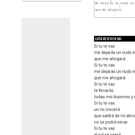
me dejarás un nudo en 
C
que me ahogará.

C
Letra de Si tu te vas
Si tu te vas
me dejarás un nudo e
que me ahogará.
Si tu te vas
me dejarás un nudo e
que me ahogará.
Si tu te vas
te llevarás
todas mis ilusiones y 
Si tu te vas
un rio crecerá
que saldrá de mi alm
no se podrá secar.
Si tu te vas
el sol se caerá