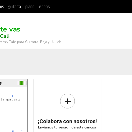
tos
guitarra
piano
videos
 te vas
Cali
rdes y Tabs para Guitarra, Bajo y Ukulele
s
+
F
la garganta

¡Colabora con nosotros!
Envíanos tu versión de esta canción
F
G