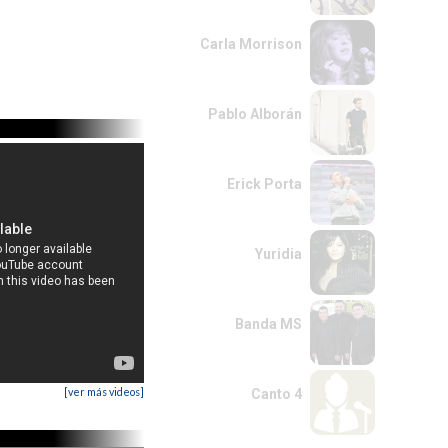
Carla Morrison
Pablo Alborán
Erick Porta
Yuridia
Banda MS
[ver más videos]
Canto 4