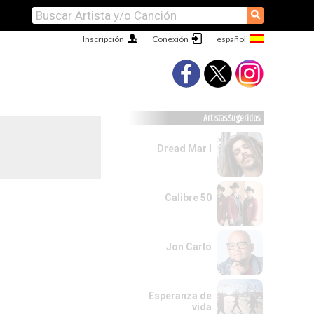
⚲
Inscripción
Conexión
Artistas Sugeridos
Dread Mar I
Calibre 50
Jon Carlo
Esperanza de
vida