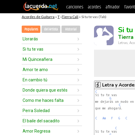
canciones
acordes
afinador
favori
Acordes de Guitarra
»
T
»
Tierra Cali
» Si tu te vas (Tab)
Si tu
Populares
del Artista
Historial
Tierra 
Llorarás
Letras, Aco
Si tu te vas
Mi Quinceañera
Amor te amo
En cambio tú
Letra y Acorde
Donde quiera que estés
C
G
Como me haces falta
me dejarás un nudo en 
C
que me ahogará.

Perra Soledad
C
Am
F
G
C
El baile del sacadito
C
Amor Regresa
Si tu te vas

G