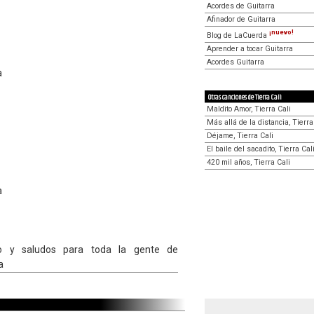
Acordes de Guitarra
Afinador de Guitarra
¡nuevo!
Blog de LaCuerda
Aprender a tocar Guitarra
Acordes Guitarra
a
Otras canciones de Tierra Cali
Maldito Amor, Tierra Cali
Más allá de la distancia, Tierra
Déjame, Tierra Cali
El baile del sacadito, Tierra Cal
420 mil años, Tierra Cali
a
 y saludos para toda la gente de
a