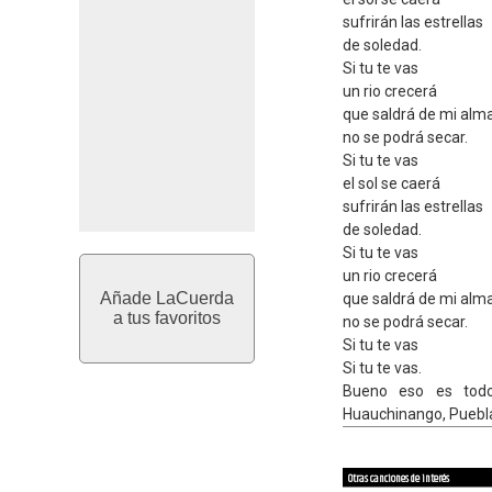
sufrirán las estrellas
de soledad.
Si tu te vas
un rio crecerá
que saldrá de mi alm
no se podrá secar.
Si tu te vas
el sol se caerá
sufrirán las estrellas
de soledad.
Si tu te vas
un rio crecerá
Añade LaCuerda
que saldrá de mi alm
a tus favoritos
no se podrá secar.
Si tu te vas
Si tu te vas.
Bueno eso es todo
Huauchinango, Puebl
Otras canciones de interés