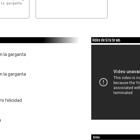
la garganta

Video de Si tu te vas
n la garganta
n la garganta
mi felicidad.
a
Extras