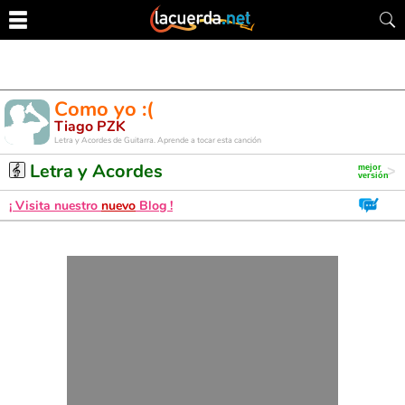
Como yo :(
Tiago PZK
Letra y Acordes de Guitarra. Aprende a tocar esta canción
Letra y Acordes
¡ Visita nuestro
nuevo
Blog !