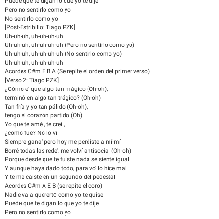
Puede que te digan lo que yo te dije
Pero no sentirlo como yo
No sentirlo como yo
[Post-Estribillo: Tiago PZK]
Uh-uh-uh, uh-uh-uh-uh
Uh-uh-uh, uh-uh-uh-uh (Pero no sentirlo como yo)
Uh-uh-uh, uh-uh-uh-uh (No sentirlo como yo)
Uh-uh-uh, uh-uh-uh-uh
Acordes C#m E B A (Se repite el orden del primer verso)
[Verso 2: Tiago PZK]
¿Cómo e' que algo tan mágico (Oh-oh),
terminó en algo tan trágico? (Oh-oh)
Tan fría y yo tan pálido (Oh-oh),
tengo el corazón partido (Oh)
Yo que te amé , te creí ,
¿cómo fue? No lo vi
Siempre gana' pero hoy me perdiste a mí-mí
Borré todas las rede', me volví antisocial (Oh-oh)
Porque desde que te fuiste nada se siente igual
Y aunque haya dado todo, para vo' lo hice mal
Y te me caíste en un segundo del pedestal
Acordes C#m A E B (se repite el coro)
Nadie va a querertе como yo te quise
Puedе que te digan lo que yo te dije
Pero no sentirlo como yo