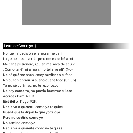
Letra de Como yo :(
No fue mi decisión enamorarme de ti
La gente me advertía, pero me escuché a mí
Me tiene prisionero, ¿quién me saca de aquí?
¿Cómo tené' mi alma si no te la vendí? (No)
No sé qué me pasa, estoy perdiendo el foco
No puedo dormir si sueño que te toco (Uh-uh)
Ya no sé quién so', no te reconozco
No soy como vo', no puedo hacerme el loco
Acordes C#m A E B
[Estribillo: Tiago PZK]
Nadie va a querertе como yo te quise
Puedе que te digan lo que yo te dije
Pero no sentirlo como yo
No sentirlo como yo
Nadie va a quererte como yo te quise