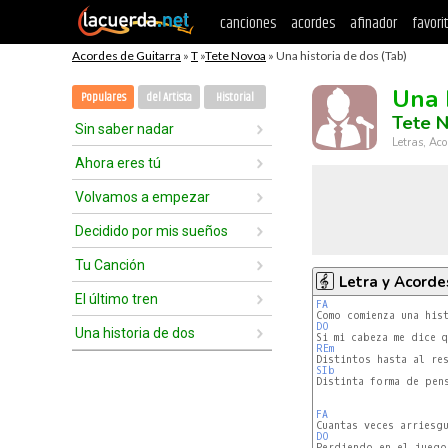
canciones
acordes
afinador
favori
Acordes de Guitarra
»
T
»
Tete Novoa
» Una historia de dos (Tab)
Una 
Populares
del Artista
Historial
Tete 
Sin saber nadar
Letras, Aco
Ahora eres tú
Volvamos a empezar
Decidido por mis sueños
Tu Canción
Letra y Acorde
El último tren
FA
DO
Una historia de dos
REm
SIb
FA
DO