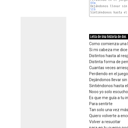
REm
SIb
Letra de Una historia de dos
Como comienza una h
Si mi cabeza me dice
Distintos hasta al res
Distinta forma de pe
Cuantas veces arries
Perdiendo en el juego
Dejándonos llevar si
Sintiéndonos hasta el 
Nooo yo solo escucho
Es que me guía a tu in
Para sentirte
Tan solo una vez má
Quiero volverte a enc
Volver a resucitar
para en tu cuerpo po