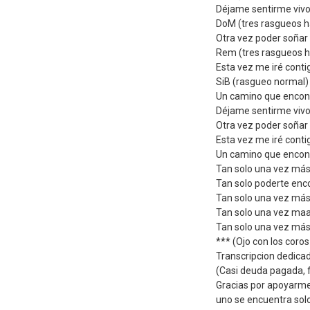
Déjame sentirme viv
DoM (tres rasgueos h
Otra vez poder soñar
Rem (tres rasgueos h
Esta vez me iré conti
SiB (rasgueo normal)
Un camino que encon
Déjame sentirme viv
Otra vez poder soñar
Esta vez me iré conti
Un camino que encon
Tan solo una vez má
Tan solo poderte enc
Tan solo una vez má
Tan solo una vez ma
Tan solo una vez má
*** (Ojo con los coro
Transcripcion dedicada
(Casi deuda pagada, fa
Gracias por apoyarm
uno se encuentra solo 