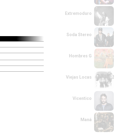
Extremoduro
Soda Stereo
Hombres G
Viejas Locas
Vicentico
Maná