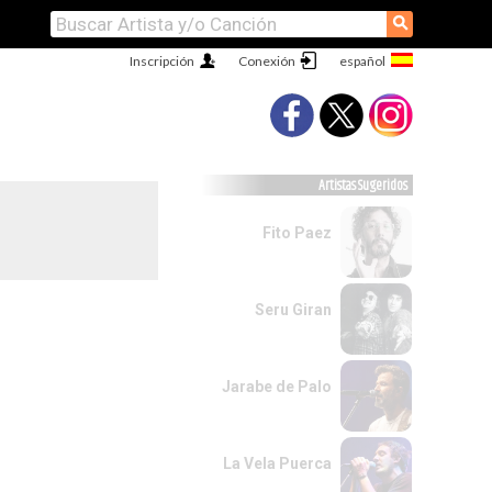
⚲
Inscripción
Conexión
Artistas Sugeridos
Fito Paez
Seru Giran
Jarabe de Palo
La Vela Puerca