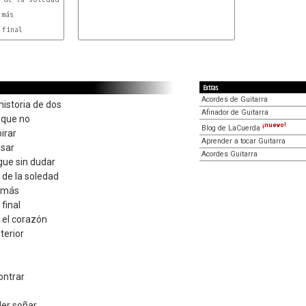
Extras
Acordes de Guitarra
istoria de dos
Afinador de Guitarra
 que no
¡nuevo!
Blog de LaCuerda
pirar
Aprender a tocar Guitarra
nsar
Acordes Guitarra
gue sin dudar
 de la soledad
n más
final
 el corazón
terior
s
ontrar
der soñar