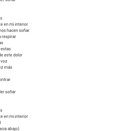
os
e en mi interior
nos hacen soñar
 respirar
as
 estas
e este dolor
 voz
vez más
s
ontrar
der soñar
os
e en mi interior
B
acia abajo)