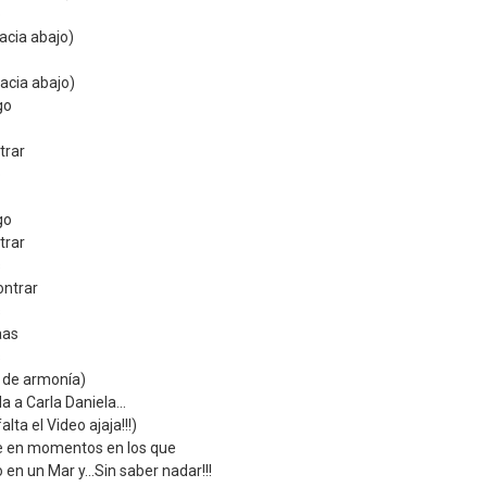
o
acia abajo)
acia abajo)
go
trar
o
go
trar
s
ontrar
s
aas
s
s de armonía)
 a Carla Daniela...
lta el Video ajaja!!!)
e en momentos en los que
en un Mar y...Sin saber nadar!!!