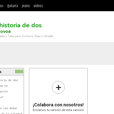
tos
guitarra
piano
videos
historia de dos
Novoa
rdes y Tabs para Guitarra, Bajo y Ukulele
s
+
¡Colabora con nosotros!
Envíanos tu versión de esta canción