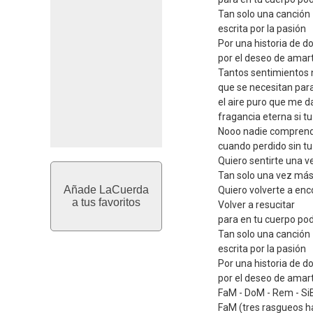
Tan solo una canción
escrita por la pasión
Por una historia de d
por el deseo de amart
Tantos sentimientos 
que se necesitan para
el aire puro que me d
fragancia eterna si tu
Nooo nadie comprend
cuando perdido sin tu
Quiero sentirte una 
Tan solo una vez má
Añade LaCuerda
Quiero volverte a enc
a tus favoritos
Volver a resucitar
para en tu cuerpo po
Tan solo una canción
escrita por la pasión
Por una historia de d
por el deseo de amart
FaM - DoM - Rem - Si
FaM (tres rasgueos h