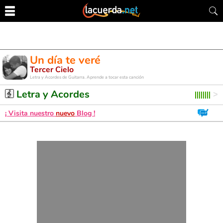
Un día te veré
Tercer Cielo
Letra y Acordes de Guitarra. Aprende a tocar esta canción
Letra y Acordes
¡ Visita nuestro
nuevo
Blog !