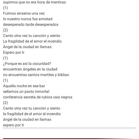
supimos que no era hora de mentiras
(1)
Fuimos sinseros una vez
lo nuestro nunca fue amistad
desesperado tarde desesperados
(2)
Canto otra vez tu canción y siento
La fragilidad de el amor el incendio
Ángel de la ciudad en llamas
Espero por ti
(1)
¿Porque es así la oscuridad?
encuentran ángeles en la ciudad
no encuentras santos martiles y biblias
(1)
Aquella noche en ese bar
sellamos un pacto inmortal
conferencia secreta de rubios casi negros
(2)
Canto otra vez tu canción y siento
la fragilidad de el amor el incendio
ángel de la ciudad en llamas
espero por ti