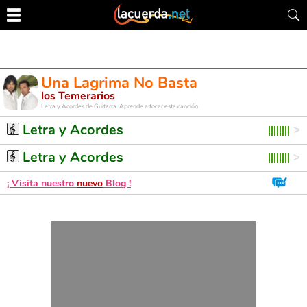
Una Lagrima No Basta
los Temerarios
Letra y Acordes de Guitarra. Aprende a tocar esta canción
Letra y Acordes
Letra y Acordes
¡ Visita nuestro
nuevo
Blog !