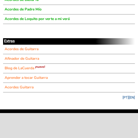
Acordes de Padre Mío
Acordes de Loquito por verte a mi verá
Extras
Acordes de Guitarra
Afinador de Guitarra
¡nuevo!
Blog de LaCuerda
Aprender a tocar Guitarra
Acordes Guitarra
[PT]
[EN]
©
LaCuerda
.net
·
·
·
aviso legal
privacidad
contacto