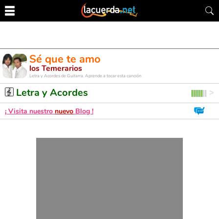
Sé que te amo
los Temerarios
Letra y Acordes de Guitarra. Aprende a tocar esta canción
Letra y Acordes
¡ Visita nuestro
nuevo
Blog !