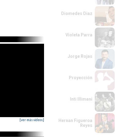
Diomedes Diaz
Violeta Parra
Jorge Rojas
Proyección
Inti Illimani
[ver más videos]
Hernan Figueroa
Reyes