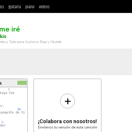
tos
guitarra
piano
videos
me iré
kis
rdes y Tabs para Guitarra, Bajo y Ukulele
s
F
tuyo fue

+
r,

Am
poquito de ti

¡Colabora con nosotros!
G
der

Envíanos tu versión de esta canción

