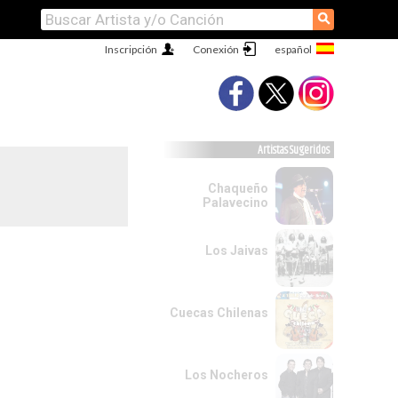
⚲
Inscripción
Conexión
Artistas Sugeridos
Chaqueño
Palavecino
Los Jaivas
Cuecas Chilenas
Los Nocheros