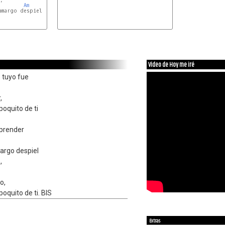
Am
margo despiel

Video de Hoy me iré
 tuyo fue
,
poquito de ti
prender
margo despiel
,
o,
poquito de ti. BIS
Extras