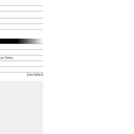
Los Tekis
[ver todas]