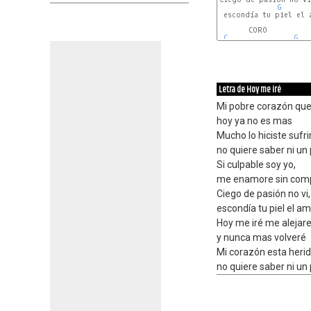
G
 escondía tu piel el a
       CORO

C
G
Letra de Hoy me iré
Mi pobre corazón que
hoy ya no es mas
Mucho lo hiciste sufrir
no quiere saber ni un 
Si culpable soy yo,
me enamore sin com
Ciego de pasión no vi,
escondía tu piel el a
Hoy me iré me alejare
y nunca mas volveré
Mi corazón esta herid
no quiere saber ni un 