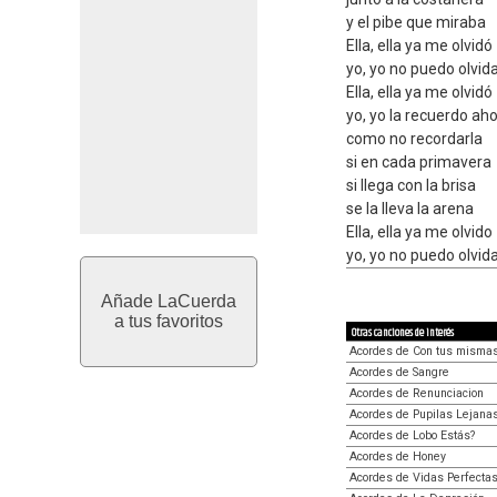
y el pibe que miraba
Ella, ella ya me olvidó
yo, yo no puedo olvida
Ella, ella ya me olvidó
yo, yo la recuerdo ah
como no recordarla
si en cada primavera
si llega con la brisa
se la lleva la arena
Ella, ella ya me olvido
yo, yo no puedo olvida
Añade LaCuerda
a tus favoritos
Otras canciones de interés
Acordes de Con tus misma
Acordes de Sangre
Acordes de Renunciacion
Acordes de Pupilas Lejana
Acordes de Lobo Estás?
Acordes de Honey
Acordes de Vidas Perfecta