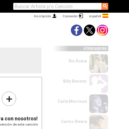
⚲
Inscripción
Conexión
Artistas Sugeridos
Río Roma
Billy Bunster
+
Carla Morrison
ra con nosotros!
Carlos Rivera
versión de esta canción