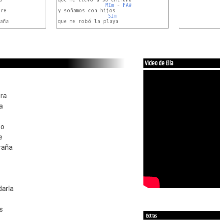
MIm
 - 
FA#
re

y soñamos con hijos

SIm
aña

que me robó la playa

Video de Ella
ora
a
so
e
traña
darla
s
Extras