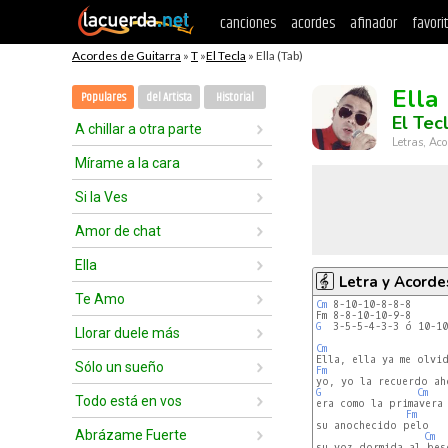
canciones
acordes
afinador
favori
Acordes de Guitarra
»
T
»
El Tecla
» Ella (Tab)
Ella
Populares
del Artista
Historial
El Tec
A chillar a otra parte
Letras, Aco
Mírame a la cara
Si la Ves
Amor de chat
Ella
Letra y Acorde
Te Amo
Cm
 8-10-10-8-8-8

G
  3-5-5-4-3-3 ó 10-10
Llorar duele más
Cm
Sólo un sueño
Fm
G
Cm
Todo está en vos
era como la primavera

Fm
su anochecido pelo

Abrázame Fuerte
Cm
su voz dormida al beso