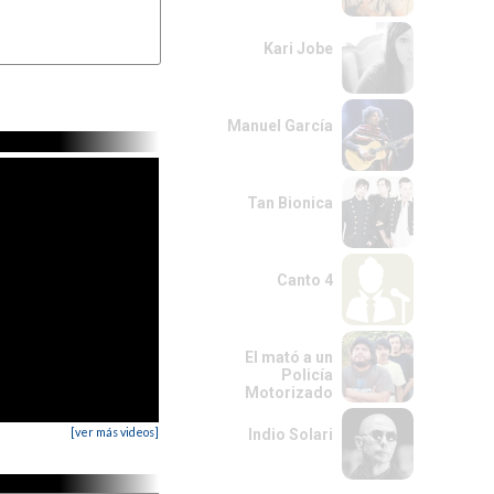
Kari Jobe
Manuel García
Tan Bionica
Canto 4
El mató a un
Policía
Motorizado
[ver más videos]
Indio Solari