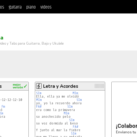
tos
guitarra
piano
videos
la
rdes y Tabs para Guitarra, Bajo y Ukulele
s
mejor
✓
Letra y Acordes
versión
SIm
MIm
-12-12-12-10

MIm
SIm
Fm
FA#
SIm
era como la primavera

Cm
MIm
su anochecido pelo

SIm
su voz dormida al beso

¡Colabo
FA#
Y junto al mar la fiebre

Envíanos tu 
SIm


que me llevo a su entraña
