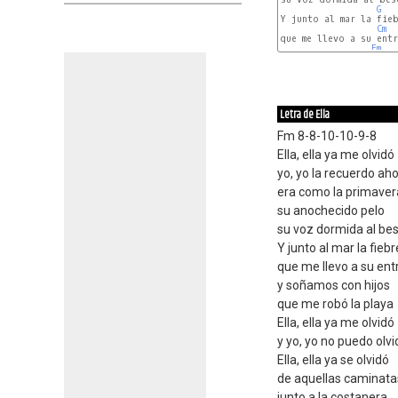
G
Y junto al mar la fieb
Cm
que me llevo a su entr
Fm
Letra de Ella
Fm 8-8-10-10-9-8
Ella, ella ya me olvidó
yo, yo la recuerdo ah
era como la primaver
su anochecido pelo
su voz dormida al be
Y junto al mar la fiebr
que me llevo a su en
y soñamos con hijos
que me robó la playa
Ella, ella ya me olvidó
y yo, yo no puedo olvi
Ella, ella ya se olvidó
de aquellas caminata
junto a la costanera