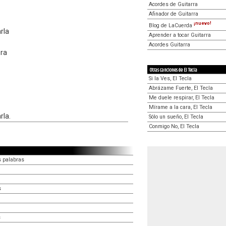
Acordes de Guitarra
Afinador de Guitarra
¡nuevo!
Blog de LaCuerda
rla
Aprender a tocar Guitarra
Acordes Guitarra
ora
Otras canciones de El Tecla
Si la Ves, El Tecla
Abrázame Fuerte, El Tecla
Me duele respirar, El Tecla
Mírame a la cara, El Tecla
rla.
Sólo un sueño, El Tecla
Conmigo No, El Tecla
s palabras
s
s