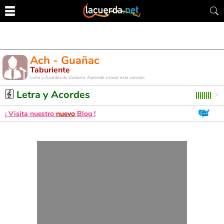
Ach - Guañac
Taburiente
Letra y Acordes de Guitarra. Aprende a tocar esta canción
Letra y Acordes
¡ Visita nuestro
nuevo
Blog !