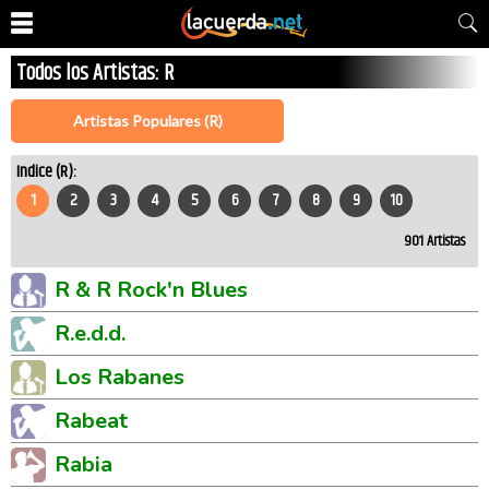
Todos los Artistas: R
Artistas Populares (R)
Indice (R):
1
2
3
4
5
6
7
8
9
10
901
Artistas
R & R Rock'n Blues
R.e.d.d.
Los Rabanes
Rabeat
Rabia