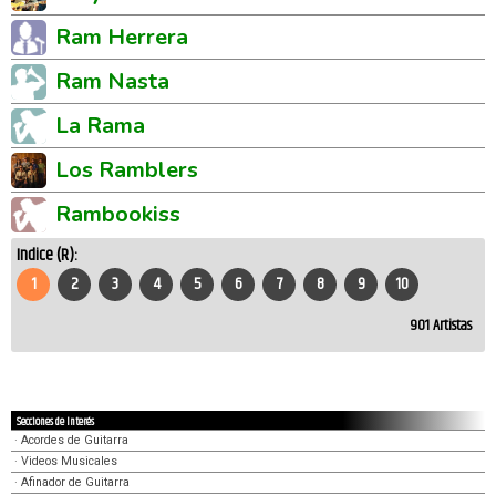
Ram Herrera
Ram Nasta
La Rama
Los Ramblers
Rambookiss
Indice (R):
1
2
3
4
5
6
7
8
9
10
901
Artistas
Secciones de Interés
·
Acordes de Guitarra
·
Videos Musicales
·
Afinador de Guitarra