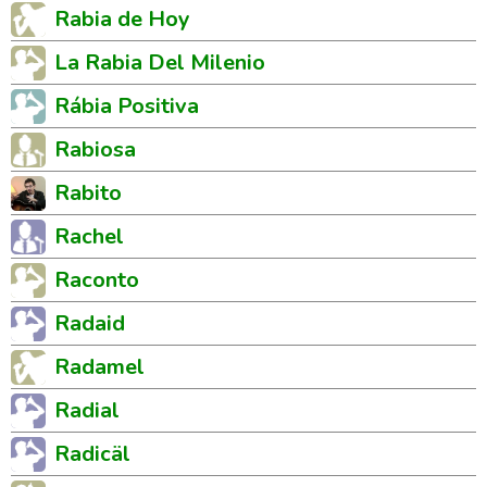
Rabia de Hoy
La Rabia Del Milenio
Rábia Positiva
Rabiosa
Rabito
Rachel
Raconto
Radaid
Radamel
Radial
Radicäl