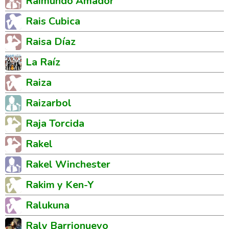
Raimundo Amador
Rais Cubica
Raisa Díaz
La Raíz
Raiza
Raizarbol
Raja Torcida
Rakel
Rakel Winchester
Rakim y Ken-Y
Ralukuna
Raly Barrionuevo