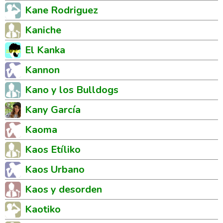
Kane Rodriguez
Kaniche
El Kanka
Kannon
Kano y los Bulldogs
Kany García
Kaoma
Kaos Etíliko
Kaos Urbano
Kaos y desorden
Kaotiko