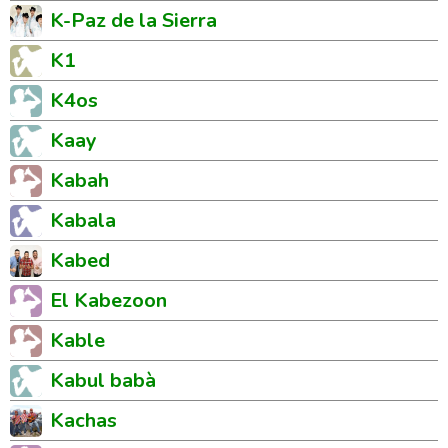
K-Paz de la Sierra
K1
K4os
Kaay
Kabah
Kabala
Kabed
El Kabezoon
Kable
Kabul babà
Kachas