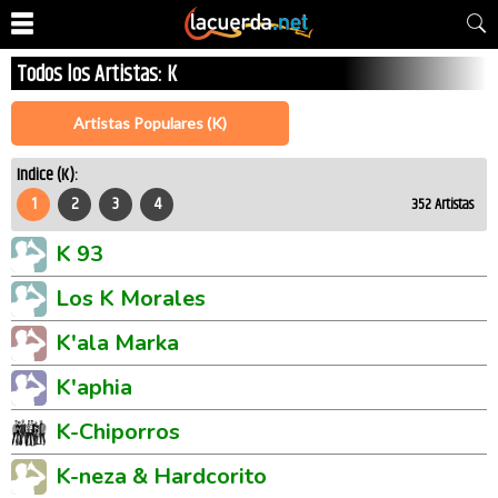
Todos los Artistas: K
Artistas Populares (K)
Indice (K):
1
2
3
4
352
Artistas
K 93
Los K Morales
K'ala Marka
K'aphia
K-Chiporros
K-neza & Hardcorito