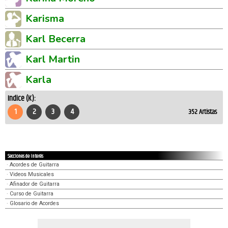
Karisma
Karl Becerra
Karl Martin
Karla
Indice (K):
1
2
3
4
352
Artistas
Secciones de Interés
·
Acordes de Guitarra
·
Videos Musicales
·
Afinador de Guitarra
·
Curso de Guitarra
·
Glosario de Acordes