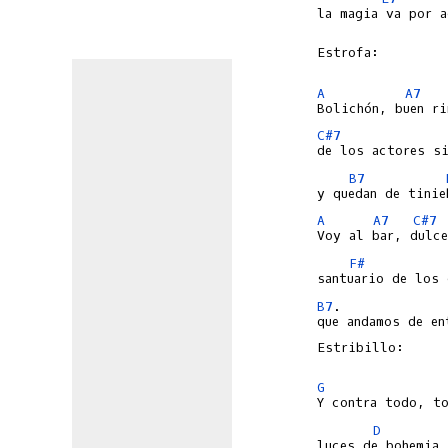
la magia va por a
Estrofa:

A
A7
C#7
B7
A
A7
C#7
F#
B7
.             
que andamos de en
Estribillo:

G
D