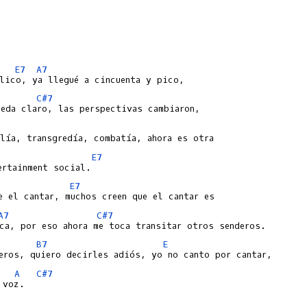
E7
A7
C#7
E7
E7
A7
C#7
B7
E
A
C#7
voz.
