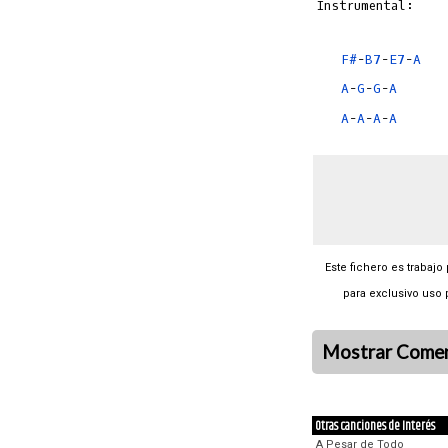
Instrumental:

F#
-
B7
-
E7
-
A
A
-
G
-
G
-
A
A
-
A
-
A
-
A
Este fichero es trabajo
para exclusivo uso 
Mostrar Comen
Otras canciones de Interés
A Pesar de Todo