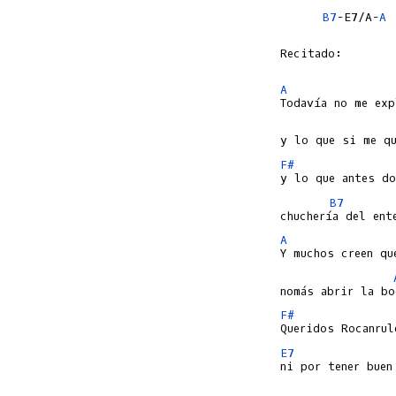
B7
-E7/A-
A
Recitado:

A
F#
B7
A
F#
E7
ni por tener buen 