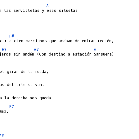
A


F#
E7
A7
E
jeros sin andén (Con destino a estación Sansueña)

E7
mp.

F#