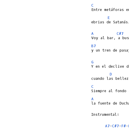
C
E
ebrias de Satanás.
A
C#7
B7
y un tren de pasa
G
D
C
A
la fuente de Ducha
Instrumental:

A7
-
C#7
-
F#
-