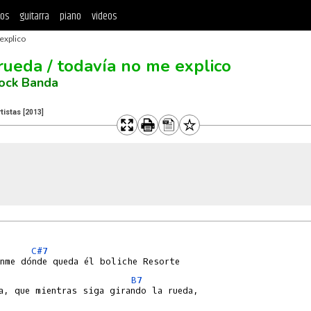
tos
guitarra
piano
videos
explico
rueda / todavía no me explico
rock Banda
tistas
[2013]
C#7
B7