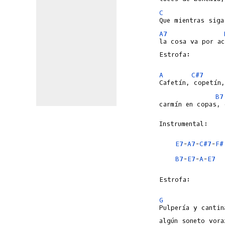
C
A7
la cosa va por ac
Estrofa:

A
C#7
B7
carmín en copas, 
Instrumental:

E7
-
A7
-
C#7
-
F#
B7
-
E7
-
A
-
E7
Estrofa:

G
Pulpería y cantin