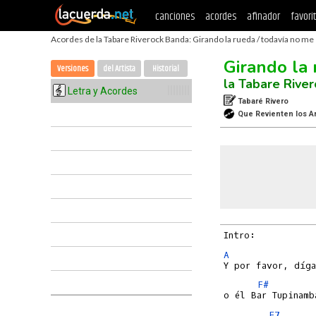
canciones
acordes
afinador
favori
Acordes de la Tabare Riverock Banda: Girando la rueda / todavía no me 
Girando la 
Versiones
del Artista
Historial
la Tabare Rive
Letra y Acordes
Tabaré Rivero
Que Revienten los Ar
A
F#
E7