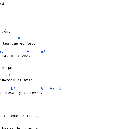
cá.

F#
E7
A
E7
F#7
     
E7
A
A7
E
tremesas y al reves.
