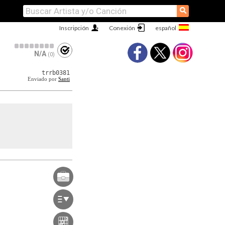
⚲
Inscripción
Conexión
N/A
(0)
trrb0381
Enviado por
Santi