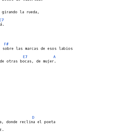
E7
á.

F#
E7
A
de otras bocas, de mujer.

D
a, donde reclina el poeta
