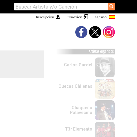
⚲
Inscripción
Conexión
Artistas Sugeridos
Carlos Gardel
Cuecas Chilenas
Chaqueño
Palavecino
T3r Elemento