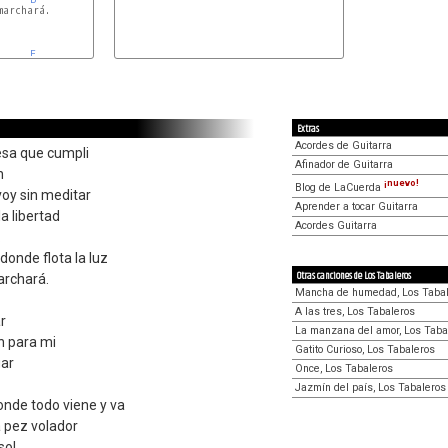
archará.

E
Extras
Acordes de Guitarra
esa que cumpli
Afinador de Guitarra
n
¡nuevo!
Blog de LaCuerda
voy sin meditar
Aprender a tocar Guitarra
la libertad
Acordes Guitarra
.
donde flota la luz
Otras canciones de Los Tabaleros
archará.
Mancha de humedad, Los Taba
A las tres, Los Tabaleros
r
La manzana del amor, Los Taba
n para mi
Gatito Curioso, Los Tabaleros
gar
Once, Los Tabaleros
Jazmín del país, Los Tabaleros
onde todo viene y va
a pez volador
sol