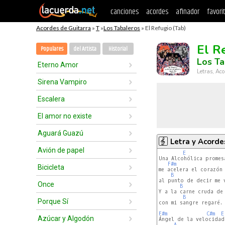
canciones
acordes
afinador
favori
Acordes de Guitarra
»
T
»
Los Tabaleros
» El Refugio (Tab)
El R
Populares
del Artista
Historial
Los Ta
Eterno Amor
Letras, Aco
Sirena Vampiro
Escalera
El amor no existe
Aguará Guazú
Letra y Acorde
Avión de papel
E
Una Alcohólica promesa
F#m
Bicicleta
me acelera el corazón

B
al punto de decir me v
Once
B
Y a la carne cruda de 
B
Porque Sí
con mi sangre regaré.

F#m
C#m
E
Azúcar y Algodón
Ángel de la velocidad
A