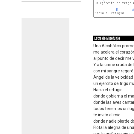
un ejército de trigo m
E
A
Hacia el refugio

Letra de El Refugio
Una Alcohólica prom
me acelera el corazó
al punto de decir me 
Y a la carne cruda de 
con mi sangre regaré
Ángel de la velocidad 
un ejército de trigo m
Hacia el refugio
donde gobierna el ma
donde las aves canta
todos tenemos un lu
te invito al mio
donde nadie pierde d
Flota la alegría de un
que le guiña un ojo al 