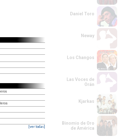
Daniel Toro
Neway
Los Changos
Las Voces de
Orán
leros
Kjarkas
leros
Binomio de Oro
[ver todas]
de América