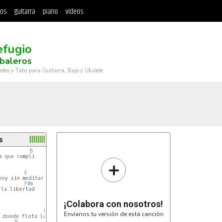
tos
guitarra
piano
videos
efugio
baleros
rdes y Tabs para Guitarra, Bajo y Ukulele
s
B
 que cumpli

+
E
oy sin meditar

F#m
la libertad

¡Colabora con nosotros!
F#m
Envíanos tu versión de esta canción
 donde flota la luz

B