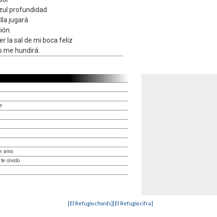
azul profundidad
lla jugará
ión.
r la sal de mi boca feliz
s me hundirá.
e
te amo
te olvido
[El Refugio chords]
[El Refugio cifra]