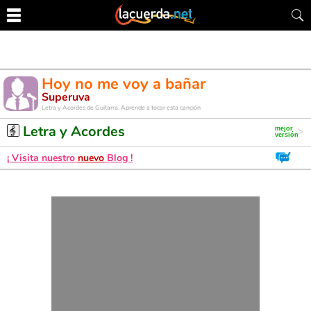
Hoy no me voy a bañar
Superuva
Letra y Acordes de Guitarra. Aprende a tocar esta canción
Letra y Acordes
¡ Visita nuestro
nuevo
Blog !