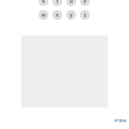
s
t
u
v
w
x
y
z
[PT]
[EN]