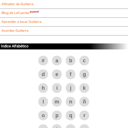
Afinador de Guitarra
¡nuevo!
Blog de LaCuerda
Aprender a tocar Guitarra
Acordes Guitarra
Indice Alfabético
#
a
b
c
d
e
f
g
h
i
j
k
l
m
n
ñ
o
p
q
r