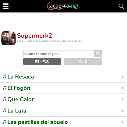
Supermerk2
Letra y Acordes de Guitarra. Aprende a tocar esta canción
⚲
#1 - #10
A - Z
La Resaca
El Fogón
Que Calor
La Lata
Las pastillas del abuelo