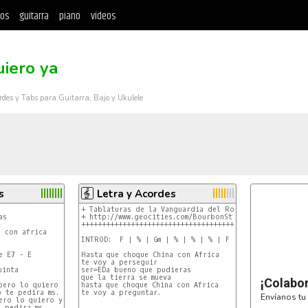
tos
guitarra
piano
videos
uiero ya
rdes y Tabs para Guitarra, Bajo y Ukulele
s
Letra y Acordes
+ Tablaturas de la Vanguardia del Rock          +

+ http://www.geocities.com/BourbonStreet/6195/  +

+++++++++++++++++++++++++++++++++++++++++++++++++

 con africa

INTROD:  F | % | Gm | % | % | % | F | % | Gm | % |

 E7 - E

Hasta que choque China con Africa

te voy a perseguir

inta

ser=EDa bueno que pudieras

que la tierra se mueva

¡Colabo
pero lo quiero ya

hasta que choque China con Africa

 te pedira ms.

te voy a preguntar.

Envíanos tu 
ero lo quiero ya,

 pedira ms.
