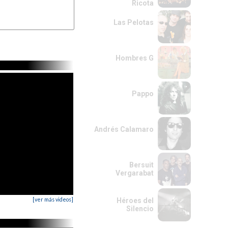
Ricota
Las Pelotas
Hombres G
Pappo
Andrés Calamaro
Bersuit
Vergarabat
[ver más videos]
Héroes del
Silencio