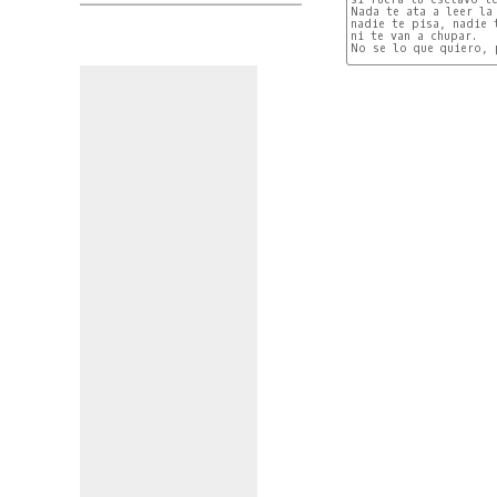
Nada te ata a leer la 
nadie te pisa, nadie t
ni te van a chupar.

No se lo que quiero, 
Inter: 
A