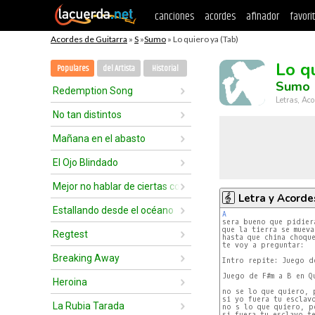
canciones
acordes
afinador
favori
Acordes de Guitarra
»
S
»
Sumo
» Lo quiero ya (Tab)
Lo q
Populares
del Artista
Historial
Sumo
Redemption Song
Letras, Aco
No tan distintos
Mañana en el abasto
El Ojo Blindado
Mejor no hablar de ciertas cosas
Letra y Acorde
Estallando desde el océano
A
que la tierra se mueva

Regtest
hasta que china choque
te voy a preguntar:

Breaking Away
Intro repite: Juego de
Juego de F#m a B en Qu
Heroina
no se lo que quiero, 
si yo fuera tu esclavo
La Rubia Tarada
no s lo que quiero, p
si fuera tu esclavo te