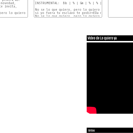
novedad,

INSTRUMENTAL:  Bb | % | Gm | % | % | % |

e invita,

No se lo que quiero, pero lo quiero ya!

pero lo quiero ya.

si yo fuera tu esclavo te pedir=EDa m=E1s

No se lo que quiero, pero lo quiero ya!

Si yo fuera tu esclavo te pedir=EDa m=E1s

nada te ata a leer la novedad

nadie te pisa, nadie te pica

ni te van a chupar.

No se lo que quiero, pero lo quiero ya!

Video de Lo quiero ya
              -------- > 20 veces.

INSTRUMENTAL: | Bb |

No se lo que quiero, pero lo quiero ya!

No se lo que quiero, pero lo quiero ya!

No se!
Extras