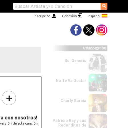
⚲
Inscripción
Conexión
Artistas Sugeridos
Sui Generis
No Te Va Gustar
+
Charly García
ra con nosotros!
Patricio Rey y sus
versión de esta canción
Redonditos de