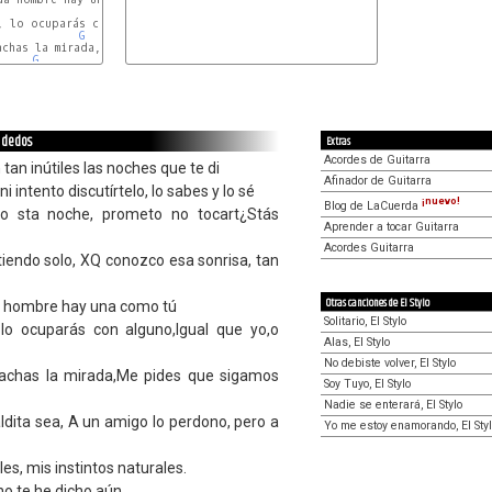
C
Am
G
C
Am
G
C
Am
s dedos
Extras
Acordes de Guitarra
tan inútiles las noches que te di
Afinador de Guitarra
i intento discutírtelo, lo sabes y lo sé
¡nuevo!
Blog de LaCuerda
o sta noche, prometo no tocart¿Stás
Aprender a tocar Guitarra
Acordes Guitarra
tiendo solo, XQ conozco esa sonrisa, tan
Otras canciones de El Stylo
a hombre hay una como tú
Solitario, El Stylo
 lo ocuparás con alguno,Igual que yo,o
Alas, El Stylo
No debiste volver, El Stylo
achas la mirada,Me pides que sigamos
Soy Tuyo, El Stylo
Nadie se enterará, El Stylo
dita sea, A un amigo lo perdono, pero a
Yo me estoy enamorando, El Sty
s, mis instintos naturales.
no te he dicho aún