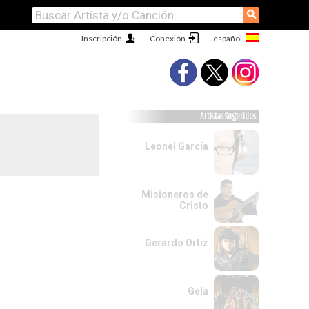
⚲
Inscripción
Conexión
Artistas Sugeridos
Leonel García
Misioneros de
Cristo
Gerardo Ortiz
Gela