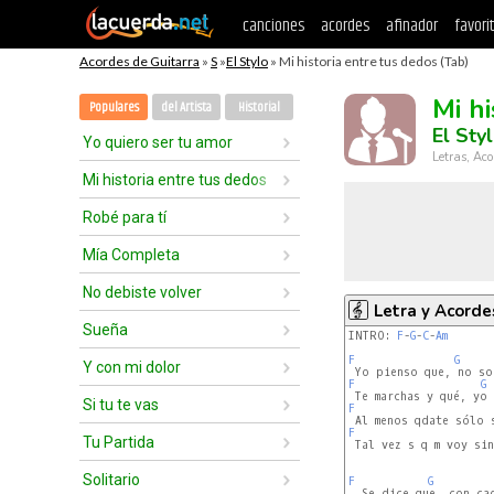
canciones
acordes
afinador
favori
Acordes de Guitarra
»
S
»
El Stylo
» Mi historia entre tus dedos (Tab)
Mi h
Populares
del Artista
Historial
El Sty
Yo quiero ser tu amor
Letras, Aco
Mi historia entre tus dedos
Robé para tí
Mía Completa
No debiste volver
Letra y Acorde
Sueña
INTRO: 
F
-
G
-
C
-
Am
F
G
Y con mi dolor
F
G
Si tu te vas
F
F
Tu Partida
 Tal vez s q m voy si
Solitario
F
G