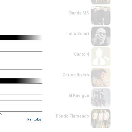
Banda MS
Indio Solari
Canto 4
Carlos Rivera
El Kuelgue
lo
Fondo Flamenco
[ver todas]