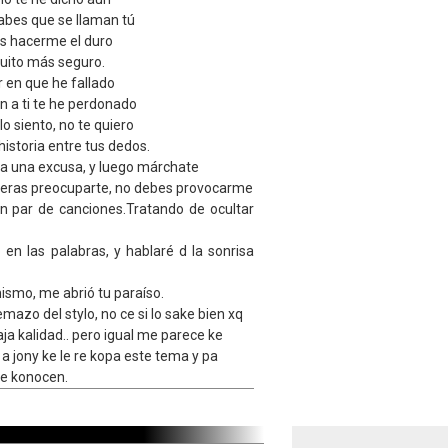
bes que se llaman tú
es hacerme el duro
uito más seguro.
ir en que he fallado
 a ti te he perdonado
lo siento, no te quiero
historia entre tus dedos.
ca una excusa, y luego márchate
ieras preocuparte, no debes provocarme
un par de canciones.Tratando de ocultar
en las palabras, y hablaré d la sonrisa
ismo, me abrió tu paraíso.
mazo del stylo, no ce si lo sake bien xq
aja kalidad.. pero igual me parece ke
 a jony ke le re kopa este tema y pa
me konocen.