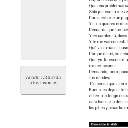
Que mis problemas sa
Sólo por eso tú me v
Para sentirme un poq
Y si no quieres ni dec
Recuerda que también
Y en cambio tú, dices 
Y te me vas con esta 
Qué vas a hacer, bus
Porque de mí, no deb
Que yo te escribiré 
mis emociones
Pensando, pero poco 
Añade LaCuerda
tan dfinitiva
a tus favoritos
Tú sonrisa que a mi m
Bueno les dejo este te
el tema lo tengo en b
esta bien se lo dedico
los pibes y pibas ke 
Otras canciones de interés