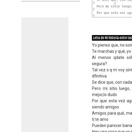
F
G
F
F
Letra de Mi historia entre tu
Yo pienso que, no son 
Te marchas y qué, yo n
Al menos qdate sól
segura?
Tal vez s q m voy sin
dfinitiva
Se dice que, con cad
Pero mi sitio luego,
mejor,lo dudo
Por que esta vez ag
siendo amigos
Amigos para qué, mal
ti te amo
Pueden parecer banale
Hay una cosa que yo 