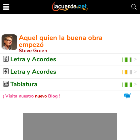
Aquel quien la buena obra
empezó
Steve Green
Letra y Acordes de Guitarra. Aprende a tocar esta canción
Letra y Acordes
Letra y Acordes
Tablatura
¡ Visita nuestro
nuevo
Blog !