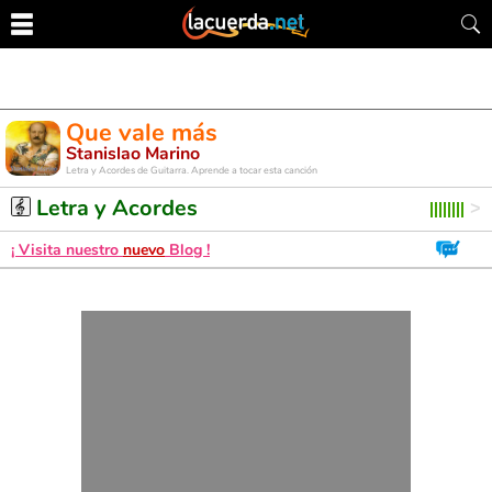
Que vale más
Stanislao Marino
Letra y Acordes de Guitarra. Aprende a tocar esta canción
Letra y Acordes
¡ Visita nuestro
nuevo
Blog !