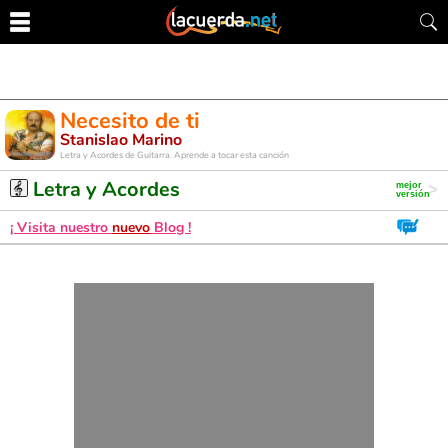
Necesito de ti
Stanislao Marino
Letra y Acordes de Guitarra. Aprende a tocar esta canción
Letra y Acordes
¡ Visita nuestro
nuevo
Blog !