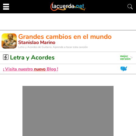
Grandes cambios en el mundo
Stanislao Marino
Letra y Acordes de Guitarra. Aprende a tocar esta canción
Letra y Acordes
¡ Visita nuestro
nuevo
Blog !