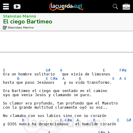
Stanislao Marino
El ciego Bartimeo
Stanislao Marino
E
G#
A
E
F#m
Era un hombre solitario   que vivía de limosnas

B
E
C#m
A
B
E
A
E
hasta que paso Jesúuuus    y su vida transformo.

Era Bartimeo el ciego que sentado en el camino

oyo que venia Jesús y clamando se paro.

Su clamor era profundo, tan profundo que el Maestro

con la grande multitud claramente oyó su voz..

No clamaba con sus labios sino con su corazón

B
E
C#m
A
B
E
G#
y DIOS nunca ha despreciadooo   el humilde corazón

A
G#m
A