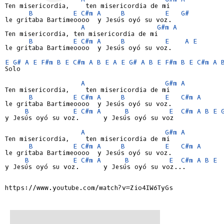
Ten misericordia,    ten misericordia de mi

B
E
C#m
A
B
E
G#
le gritaba Bartimeoooo  y Jesús oyó su voz.

A
G#m
A
Ten misericordia, ten misericordia de mi

B
E
C#m
A
B
E
A
E
le gritaba Bartimeoooo  y Jesús oyó su voz.

E
G#
A
E
F#m
B
E
C#m
A
B
E
A
E
G#
A
B
E
F#m
B
E
C#m
A
Solo

A
G#m
A
Ten misericordia,    ten misericordia de mi

B
E
C#m
A
B
E
C#m
A
le gritaba Bartimeoooo  y Jesús oyó su voz.

B
E
C#m
A
B
E
C#m
A
B
E
y Jesús oyó su voz.      y Jesús oyó su voz

A
G#m
A
Ten misericordia,    ten misericordia de mi

B
E
C#m
A
B
E
C#m
A
le gritaba Bartimeoooo  y Jesús oyó su voz.

B
E
C#m
A
B
E
C#m
A
B
E
y Jesús oyó su voz.      y Jesús oyó su voz...

https://www.youtube.com/watch?v=Zio4IW6TyGs
