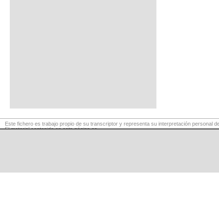
Este fichero es trabajo propio de su transcriptor y representa su interpretación personal de
El material contenido en esta página es
para exclusivo uso privado, por lo que se prohibe su reproducción o retransmisión, así c
para fines comerciales.
©
LaCuerda
.net
·
·
·
aviso legal
privacidad
contacto