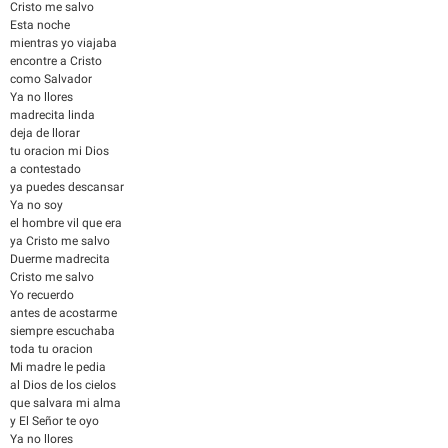
Cristo me salvo
Esta noche
mientras yo viajaba
encontre a Cristo
como Salvador
Ya no llores
madrecita linda
deja de llorar
tu oracion mi Dios
a contestado
ya puedes descansar
Ya no soy
el hombre vil que era
ya Cristo me salvo
Duerme madrecita
Cristo me salvo
Yo recuerdo
antes de acostarme
siempre escuchaba
toda tu oracion
Mi madre le pedia
al Dios de los cielos
que salvara mi alma
y El Señor te oyo
Ya no llores